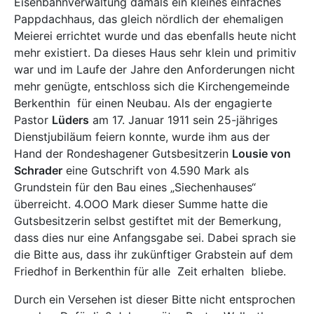
Eisenbahnverwaltung damals ein kleines einfaches
Pappdachhaus, das gleich nördlich der ehemaligen
Meierei errichtet wurde und das ebenfalls heute nicht
mehr existiert. Da dieses Haus sehr klein und primitiv
war und im Laufe der Jahre den Anforderungen nicht
mehr genügte, entschloss sich die Kirchengemeinde
Berkenthin für einen Neubau. Als der engagierte
Pastor
Lüders
am 17. Januar 1911 sein 25-jähriges
Dienstjubiläum feiern konnte, wurde ihm aus der
Hand der Rondeshagener Gutsbesitzerin
Lousie von
Schrader
eine Gutschrift von 4.590 Mark als
Grundstein für den Bau eines „Siechenhauses“
überreicht. 4.OOO Mark dieser Summe hatte die
Gutsbesitzerin selbst gestiftet mit der Bemerkung,
dass dies nur eine Anfangsgabe sei. Dabei sprach sie
die Bitte aus, dass ihr zukünftiger Grabstein auf dem
Friedhof in Berkenthin für alle Zeit erhalten bliebe.
Durch ein Versehen ist dieser Bitte nicht entsprochen