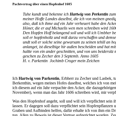
Pachtvertrag über einen Hopfenhof 1605
Tuhe kundt und bekenne ich
Hartwig von Perkentin
zum 
meiner Hoffe Landes daselbst, die ich von meinen gned
also, daß ich ihme auf ein Jahr verheuert habe den Ack
Höner, die er auf Michaelis wen men schreiben wird 1606 
Den Hopfen Hoff belangend soll und will ich Umbher be
soll er hopfenholtz und miß darzu verschaffen und demse
undt soll er
solche seine gewarsam zu seinen tehill an hoffe
anlanget, ist dieselbige hir außen bescheiden und hat mi
haltte von ein ander geschnitten, und von uns beidersitz
geschen zu Zecher den 3 Septemb. Anno 1605
H. v. Parkentin Jochimb Croger mein Zeichen
Ich
Hartwig von Parkentin
, Erbherr zu Zecher und Lasbek, 
Berkenthin, wegen meines Hofes daselbst, welches ich von m
ich diesem auf ein Jahr verpachte den Acker, die dazugehörigen
November), wenn man das Jahr 1606 schreiben wird, mir verpfli
Was den Hopfenhof angeht, soll und will ich verpflichtet sein 
lassen. Er dagegen soll dazu verpflichtet sein Hopfenpflanze
Graben und Aufbinden helfen, dafür erhalte ich von ihm ein Dr
tun. Allen zu Beweis ist dieser Vertrag aufgerichtet worden, 