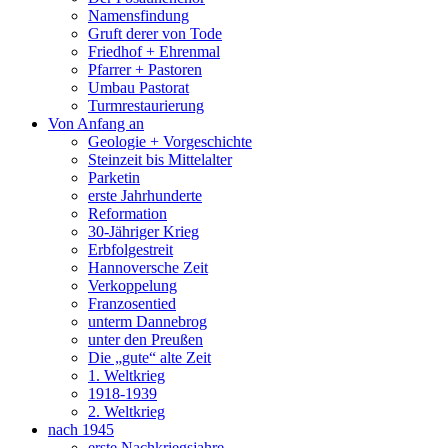
Namensfindung
Gruft derer von Tode
Friedhof + Ehrenmal
Pfarrer + Pastoren
Umbau Pastorat
Turmrestaurierung
Von Anfang an
Geologie + Vorgeschichte
Steinzeit bis Mittelalter
Parketin
erste Jahrhunderte
Reformation
30-Jähriger Krieg
Erbfolgestreit
Hannoversche Zeit
Verkoppelung
Franzosentied
unterm Dannebrog
unter den Preußen
Die „gute“ alte Zeit
1. Weltkrieg
1918-1939
2. Weltkrieg
nach 1945
erste Nachkriegsjahre