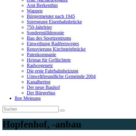
Amt Berkenthin
Wappen
Bürgermeister nach 1945
Sprengung Eisenbahnbrücke
750-Jahrfeier
Sondermülldeponie
Bau des Sportzentrums
Einweihung Radfernweges
Renovierung Kirchsteigbrücke
Patenkompanie
Heimat für Geflüchtete
Radwegenetz
Die erste Fahrbahnheizung
Umweltfreundliche Gemeinde 2004
Kanalhering
Der neue Bauhof
Der Bürgerbus
Ihre Meinung
Hopfenhof, -anbau