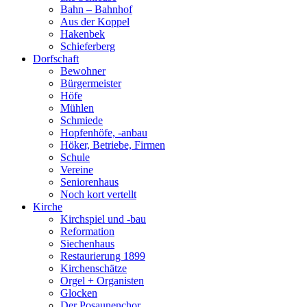
Bahn – Bahnhof
Aus der Koppel
Hakenbek
Schieferberg
Dorfschaft
Bewohner
Bürgermeister
Höfe
Mühlen
Schmiede
Hopfenhöfe, -anbau
Höker, Betriebe, Firmen
Schule
Vereine
Seniorenhaus
Noch kort vertellt
Kirche
Kirchspiel und -bau
Reformation
Siechenhaus
Restaurierung 1899
Kirchenschätze
Orgel + Organisten
Glocken
Der Posaunenchor