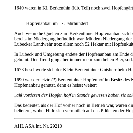
1640 waren in Kl. Berkenthin (lüb. Teil) noch zwei Hopfengärt
Hopfenanbau im 17. Jahrhundert
Auch wenn die Quellen zum Berkenthiner Hopfenanbau sich beso
bereits im Niedergang befindlich war. Mit dem Niedergang der
Lübecker Landwehr trotz allem noch 52 Hektar mit Hopfenkultu
In Lübeck und Umgebung
endete der Hopfenanbau am Ende des
gebraut. Der Trend ging aber immer mehr zum hellen Bier, so
1673 beschwerte sich der Klein Berkenthiner Gutsherr beim Her
1690 war der letzte (?) Berkenthiner Hopfenhof im Besitz des
Hopfenanbau genutzt, denn es heisst weiter:
„
alß vordesen der Hopfen hoff in Stande gewesen haben sie so
Das bedeutet, als der Hof vorher noch in Betrieb war, waren d
beliefern, wobei Hilfe sich vermutlich auf das Pflücken der H
AHL ASA Int. Nr. 29210