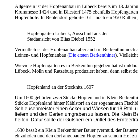
Allgemein ist der Hopfenanbau in Lübeck bereits im 13. Jahrhun
Krummesse 1424 und in Bliestorf 1475 ebenfalls Hopfengärten 
Hopfenhöfe. In Behlendorf gehörte 1611 noch ein 950 Ruthen 
Hopfengärten Lübeck, Ausschnitt aus der
Stadtansicht von Elias Diebel 1552
Vermutlich ist der Hopfenanbau aber auch in Berkenthin noch äl
Leinen- und Hopfenanbau (
Die ersten Berkenthiner
). Vielleic
Wieviele Hopfengärten es in Berkenthin gegeben hat ist unklar
Lübeck, Mölln und Ratzeburg produziert haben, denn selbst der
Hopfenland an der Stecknitz 1607
Um 1600 gehörten zwei Stücke Hopfenland in Klein Berkenthin z
Stücke Hopfenland hinter Kählstorf an der sogenannten Fischb
Schleusenmeister einen Acker und Wiesen
für 18 Rthl.
liefern und den Garten umgraben zu lassen. Die Klein B
helfen. Dafür sollte der Gutsherr ein Drittel des Ernteertr
1630 besaß ein Klein Berkenthiner Bauer (vermutl. der Bauer
einzuholen und den dort angebauten Hopfen zu seinem Hof zu 