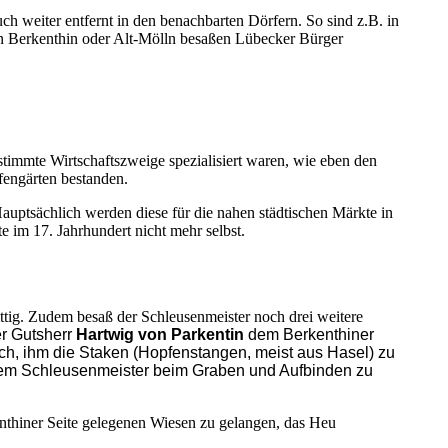
ch weiter entfernt in den benachbarten Dörfern. So sind z.B. in
in Berkenthin oder Alt-Mölln besaßen Lübecker Bürger
stimmte Wirtschaftszweige spezialisiert waren, wie eben den
pfengärten bestanden.
auptsächlich werden diese für die nahen städtischen Märkte in
 im 17. Jahrhundert nicht mehr selbst.
ttig. Zudem besaß der Schleusenmeister noch drei weitere
er Gutsherr
Hartwig von Parkentin
dem Berkenthiner
ich, ihm die Staken (Hopfenstangen, meist aus Hasel) zu
, dem Schleusenmeister beim Graben und Aufbinden zu
nthiner Seite gelegenen Wiesen zu gelangen, das Heu