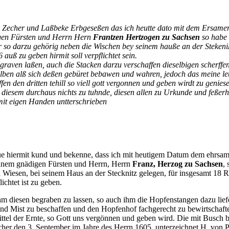
Zecher und Laßbeke
Erbgeseßen das ich heutte dato mit dem Ersam
igen Fürsten und Herrn Hern
Frantzen Hertzogen zu Sachsen
so habe 
er so darzu gehörig neben die Wischen bey seinem hauße an der Steken
auß zu geben hirmit soll verpflichtet sein.
graven laßen, auch die
Stacken darzu verschaffen dieselbigen scherff
lben alß sich deßen gebüret bebawen und wahren, jedoch das meine leu
n den dritten tehill so viell gott
vergonnen und geben wirdt zu geniese
t diesem durchaus nichts zu tuhnde, diesen allen zu Urkunde und feßer
 mit eigen Handen untterschrieben
tue hiermit kund und bekenne, dass ich mit heutigem Datum dem ehrsa
einem gnädigen Fürsten und Herrn, Herrn
Franz, Herzog zu Sachsen
,
 Wiesen, bei seinem Haus an der Stecknitz gelegen, für insgesamt 18 Re
chtet ist zu geben.
ihm diesen begraben zu lassen, so auch ihm die Hopfenstangen dazu lief
n und Mist zu beschaffen und den Hopfenhof fachgerecht zu bewirtschaf
ittel der Ernte, so Gott uns vergönnen und geben wird. Die mit Busch 
Zecher den 3. September im Jahre des Herrn 1605, unterzeichnet H. von