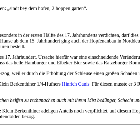
en: „sindt bey dem hofen, 2 hoppen garten“.
nders in der ersten Hälfte des 17. Jahrhunderts verdichten, darf dies
 Hanse ab dem 15. Jahrhundert ging auch der Hopfenanbau in Norddeut
ren bestellt.
 17. Jahrhundert. Ursache hierfür war eine einschneidende Veränderu
dass das helle Hamburger und Eibeker Bier sowie das Ratzeburger Ro
zog, weil er durch die Erhöhung der Schleuse einen großen Schaden u.a.
 Klein Berkenthiner 1/4-Hufners
Hinrich Canis
. Für diesen musste er 3 
lchen helffen zu rechtmachen auch mit ihrem Mist bedünget, Schecht u
ie Klein Berkenthiner adeligen Anteils noch verpflichtet, auf diesem H
opfendolden bezog.