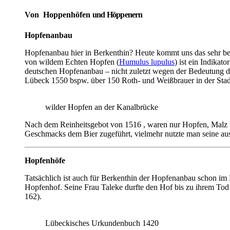
Von Hoppenhöfen
und
Höppenern
Hopfenanbau
Hopfenanbau hier in Berkenthin? Heute kommt uns das sehr be
von wildem Echten Hopfen (
Humulus lupulus
) ist ein Indikat
deutschen Hopfenanbau – nicht zuletzt wegen der Bedeutung der
Lübeck 1550 bspw. über 150 Roth- und Weißbrauer in der Stad
wilder Hopfen an der Kanalbrücke
Nach dem Reinheitsgebot von 1516 , waren nur Hopfen, Malz un
Geschmacks dem Bier zugeführt, vielmehr nutzte man seine aus
Hopfenhöfe
Tatsächlich ist auch für Berkenthin der Hopfenanbau schon im
Hopfenhof. Seine Frau Taleke durfte den Hof bis zu ihrem To
162).
Lübeckisches Urkundenbuch 1420