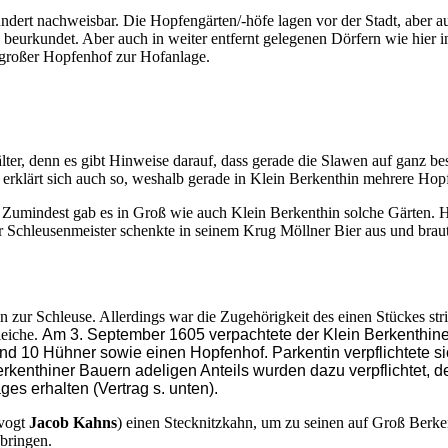
dert nachweisbar. Die Hopfengärten/-höfe lagen vor der Stadt, aber au
beurkundet. Aber auch in weiter entfernt gelegenen Dörfern wie hier 
großer Hopfenhof zur Hofanlage.
ter, denn es gibt Hinweise darauf, dass gerade die Slawen auf ganz be
ht erklärt sich auch so, weshalb gerade in Klein Berkenthin mehrere Ho
. Zumindest gab es in Groß wie auch Klein Berkenthin solche Gärten. H
 Schleusenmeister schenkte in seinem Krug Möllner Bier aus und braute
ur Schleuse. Allerdings war die Zugehörigkeit des einen Stückes stri
leiche.
Am 3. September 1605 verpachtete der Klein Berkenthin
 und 10 Hühner sowie einen Hopfenhof. Parkentin verpflichtete s
erkenthiner Bauern adeligen Anteils wurden dazu verpflichtet
ages erhalten (Vertrag s. unten).
nvogt
Jacob Kahns
) einen Stecknitzkahn, um zu seinen auf Groß Berke
bringen.