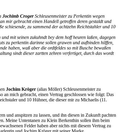
en
Jochimb Croger
Schleusenmeister zu Perkentin wegen
an mir gebrachtt einen Handell getroffen deren gestaldt und
iße schiesende, zu sammend der achtzehn Reichtstahler und 10
en und mit seinen zukuhndt bey dem hoff heuren laßen, dagegen
ts zu perkentin darinne sollen grawen und aufbinden hilffen,
nde haben, waß aber die ordtfeldes so mit
Busche bewaßen
haltung
sindt dieser zartten zehren verfertiget, durch das wordt
men
Jochim Kröger
(alias Möller) Schleusenmeister zu
 so an mich gebracht, einen Vertrag geschlossen wie folgt: Das
ichstaler und 10 Hühner, die dieser mir zu Michaelis (11.
ern und anspitzen zu lassen, und ihn diesen in Zukunft pachten
ten. Meine Untentanen zu Klein Berkenthin sollen ihm beim
bewachsenen Felder haben aber nichts mit diesem Vertrag zu
 Parlentin und Jochim Kröger mit seiner Marke