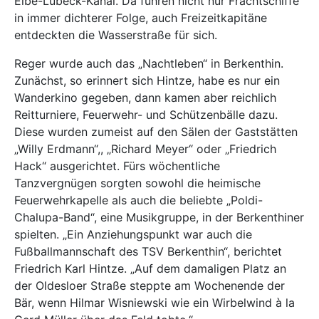
Elbe-Lübeck-Kanal. Da fuhren nicht nur Frachtschiffe
in immer dichterer Folge, auch Freizeitkapitäne
entdeckten die Wasserstraße für sich.
Reger wurde auch das „Nachtleben“ in Berkenthin.
Zunächst, so erinnert sich Hintze, habe es nur ein
Wanderkino gegeben, dann kamen aber reichlich
Reitturniere, Feuerwehr- und Schützenbälle dazu.
Diese wurden zumeist auf den Sälen der Gaststätten
„Willy Erdmann“,, „Richard Meyer“ oder „Friedrich
Hack“ ausgerichtet. Fürs wöchentliche
Tanzvergnügen sorgten sowohl die heimische
Feuerwehrkapelle als auch die beliebte „Poldi-
Chalupa-Band“, eine Musikgruppe, in der Berkenthiner
spielten. „Ein Anziehungspunkt war auch die
Fußballmannschaft des TSV Berkenthin“, berichtet
Friedrich Karl Hintze. „Auf dem damaligen Platz an
der Oldesloer Straße steppte am Wochenende der
Bär, wenn Hilmar Wisniewski wie ein Wirbelwind à la