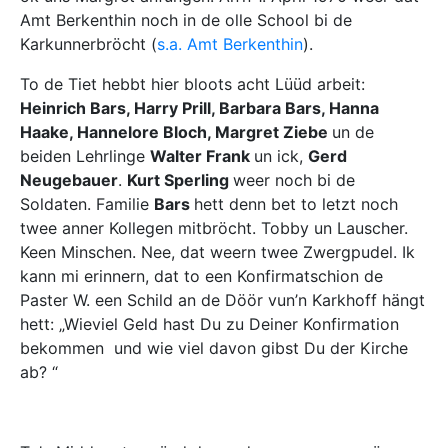
Amt Berkenthin noch in de olle School bi de
Karkunnerbröcht (
s.a. Amt Berkenthin
).
To de Tiet hebbt hier bloots acht Lüüd arbeit:
Heinrich Bars, Harry Prill, Barbara Bars, Hanna
Haake, Hannelore Bloch, Margret Ziebe
un de
beiden Lehrlinge
Walter Frank
un ick,
Gerd
Neugebauer
.
Kurt Sperling
weer noch bi de
Soldaten. Familie
Bars
hett denn bet to letzt noch
twee anner Kollegen mitbröcht. Tobby un Lauscher.
Keen Minschen. Nee, dat weern twee Zwergpudel. Ik
kann mi erinnern, dat to een Konfirmatschion de
Paster W. een Schild an de Döör vun’n Karkhoff hängt
hett: „Wieviel Geld hast Du zu Deiner Konfirmation
bekommen und wie viel davon gibst Du der Kirche
ab? “