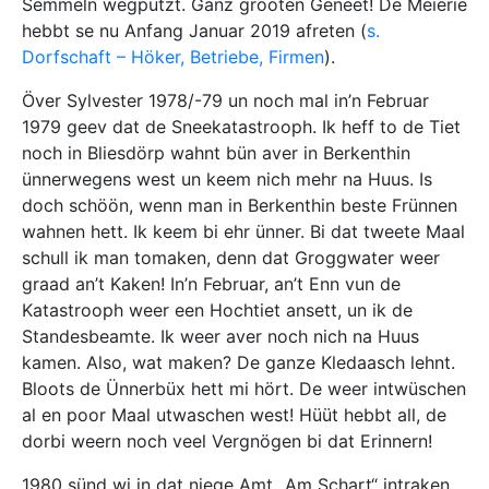
Semmeln wegputzt. Ganz grooten Geneet! De Meierie
hebbt se nu Anfang Januar 2019 afreten (
s.
Dorfschaft – Höker, Betriebe, Firmen
).
Över Sylvester 1978/-79 un noch mal in’n Februar
1979 geev dat de Sneekatastrooph. Ik heff to de Tiet
noch in Bliesdörp wahnt bün aver in Berkenthin
ünnerwegens west un keem nich mehr na Huus. Is
doch schöön, wenn man in Berkenthin beste Frünnen
wahnen hett. Ik keem bi ehr ünner. Bi dat tweete Maal
schull ik man tomaken, denn dat Groggwater weer
graad an’t Kaken! In’n Februar, an’t Enn vun de
Katastrooph weer een Hochtiet ansett, un ik de
Standesbeamte. Ik weer aver noch nich na Huus
kamen. Also, wat maken? De ganze Kledaasch lehnt.
Bloots de Ünnerbüx hett mi hört. De weer intwüschen
al en poor Maal utwaschen west! Hüüt hebbt all, de
dorbi weern noch veel Vergnögen bi dat Erinnern!
1980 sünd wi in dat niege Amt „Am Schart“ intraken.