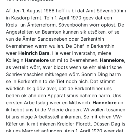
Af den 1. August 1968 heff ik bi dat Amt Sövenbööhm
in Kasdörp lernt. To’n 1. April 1970 geev dat een
Kreis- un Ämterreform. Sövenbööhm wörr oplöst. De
Angestellten un Beamten kunnen sik utsöken, of se
vun de Ämter Sandesneben oder Berkenthin
övernahmen warrn wullen. De Chef in Berkenthin
weer
Heinrich Bars
. He weer inverstahn, miene
Kollegin
Hannelore
un mi to övernehmen.
Hannelore
,
as vertellt wörr, aver bloots wenn se ehr elektrische
Schrievmaschien mitkregen wörr. Sonn’n Ding harrn
se in Berkenthin to de Tiet noch nich. Dat stimmt
würklich. Ik glööv aver, dat de Berkenthiner uns
beden ok ahn den Apparatismus nahmen harrn. Uns
eersten Arbeitsdag weer en Mittwoch.
Hannelore
un
ik hebbt uns bi de Meierie drapen. Wi wullen tosamen
bi uns niege Arbeitsstell ankamen. Se mit ehren VW-
Käfer uni k mit mienen Kreidler-Florett. Düssen Dag is
ok uns Margret anfungen. An’n 1. April 1970 weer dat