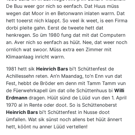
De Buu weer gor nich so eenfach. Dat Huus müss
wegen dat Moor in en Betonwann inlaten warrn. Dat
hett toeerst nich klappt. So veel ik weet, is een Firma
dorbi pleite gahn. Eerst de tweete hett dat
henkregen. So üm 1980 fung dat mit dat Computern
an. Aver nich so eenfach as hüüt. Nee, dat weer noch
ornlich wat swoor. Müss extra een Zimmer mit
Klimaanlaag inricht warrn.
1981 hett sik
Heinrich Bars
bi’t Schüttenfest de
Achillessehn reten. An’n Maandag, to’n Enn vun dat
Fest, hebbt de Bröder em denn mit Tamm Tamm vun
de Füerwehrkapell üm dat olle Schüttenhuus bi
Willi
Erdmann
dragen. Hüüt sünd de Lüüd vun den 1. April
1970 al in Rente oder doot. So is Schüttenoberst
Heinrich Bars
bi’t Schüttenfest in Nusse doot
ümfallen. Wat sik sünst noch allens bet hüüt ännert
hett, köönt nu anner Lüüd vertellen!