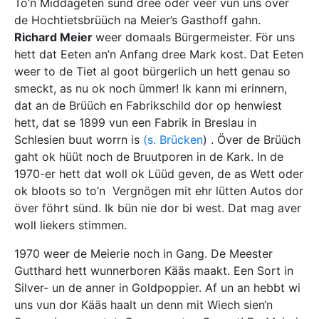
To’n Middageten sünd dree oder veer vun uns över
de Hochtietsbrüüch na Meier’s Gasthoff gahn.
Richard Meier
weer domaals Bürgermeister. För uns
hett dat Eeten an’n Anfang dree Mark kost. Dat Eeten
weer to de Tiet al goot bürgerlich un hett genau so
smeckt, as nu ok noch ümmer! Ik kann mi erinnern,
dat an de Brüüch en Fabrikschild dor op henwiest
hett, dat se 1899 vun een Fabrik in Breslau in
Schlesien buut worrn is
(s. Brücken
) . Över de Brüüch
gaht ok hüüt noch de Bruutporen in de Kark. In de
1970-er hett dat woll ok Lüüd geven, de as Wett oder
ok bloots so to’n Vergnögen mit ehr lütten Autos dor
över föhrt sünd. Ik bün nie dor bi west. Dat mag aver
woll liekers stimmen.
1970 weer de Meierie noch in Gang. De Meester
Gutthard hett wunnerboren Kääs maakt. Een Sort in
Silver- un de anner in Goldpoppier. Af un an hebbt wi
uns vun dor Kääs haalt un denn mit Wiech sien‘n