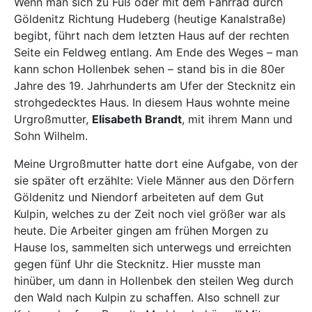
Wenn man sich zu Fuß oder mit dem Fahrrad durch
Göldenitz Richtung Hudeberg (heutige Kanalstraße)
begibt, führt nach dem letzten Haus auf der rechten
Seite ein Feldweg entlang. Am Ende des Weges – man
kann schon Hollenbek sehen – stand bis in die 80er
Jahre des 19. Jahrhunderts am Ufer der Stecknitz ein
strohgedecktes Haus. In diesem Haus wohnte meine
Urgroßmutter,
Elisabeth Brandt
, mit ihrem Mann und
Sohn Wilhelm.
Meine Urgroßmutter hatte dort eine Aufgabe, von der
sie später oft erzählte: Viele Männer aus den Dörfern
Göldenitz und Niendorf arbeiteten auf dem Gut
Kulpin, welches zu der Zeit noch viel größer war als
heute. Die Arbeiter gingen am frühen Morgen zu
Hause los, sammelten sich unterwegs und erreichten
gegen fünf Uhr die Stecknitz. Hier musste man
hinüber, um dann in Hollenbek den steilen Weg durch
den Wald nach Kulpin zu schaffen. Also schnell zur