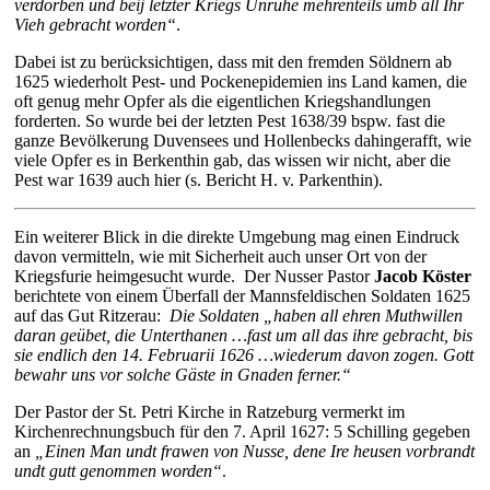
verdorben und beij letzter Kriegs Unruhe mehrenteils umb all Ihr
Vieh gebracht worden“
.
Dabei ist zu berücksichtigen, dass mit den fremden Söldnern ab
1625 wiederholt Pest- und Pockenepidemien ins Land kamen, die
oft genug mehr Opfer als die eigentlichen Kriegshandlungen
forderten. So wurde bei der letzten Pest 1638/39 bspw. fast die
ganze Bevölkerung Duvensees und Hollenbecks dahingerafft, wie
viele Opfer es in Berkenthin gab, das wissen wir nicht, aber die
Pest war 1639 auch hier (s. Bericht H. v. Parkenthin).
Ein weiterer Blick in die direkte Umgebung mag einen Eindruck
davon vermitteln, wie mit Sicherheit auch unser Ort von der
Kriegsfurie heimgesucht wurde. Der Nusser Pastor
Jacob Köster
berichtete von einem Überfall der Mannsfeldischen Soldaten 1625
auf das Gut Ritzerau:
Die Soldaten „haben all ehren Muthwillen
daran geübet, die Unterthanen …fast um all das ihre gebracht, bis
sie endlich den 14. Februarii 1626 …wiederum davon zogen. Gott
bewahr uns vor solche Gäste in Gnaden ferner.“
Der Pastor der St. Petri Kirche in Ratzeburg vermerkt im
Kirchenrechnungsbuch für den 7. April 1627: 5 Schilling gegeben
an
„Einen Man undt frawen von Nusse, dene Ire heusen vorbrandt
undt gutt genommen worden“
.