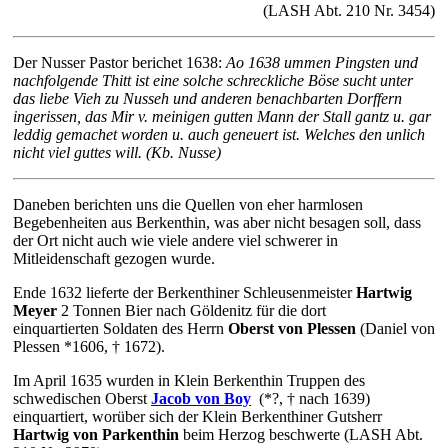
(LASH Abt. 210 Nr. 3454)
Der Nusser Pastor berichet 1638:
Ao 1638 ummen Pingsten und
nachfolgende Thitt ist eine solche schreckliche Böse sucht unter
das liebe Vieh zu Nusseh und anderen benachbarten Dorffern
ingerissen, das Mir v. meinigen gutten Mann der Stall gantz u. gar
leddig gemachet worden u. auch geneuert ist. Welches den unlich
nicht viel guttes will. (Kb. Nusse)
Daneben berichten uns die Quellen von eher harmlosen
Begebenheiten aus Berkenthin, was aber nicht besagen soll, dass
der Ort nicht auch wie viele andere viel schwerer in
Mitleidenschaft gezogen wurde.
Ende 1632 lieferte der Berkenthiner Schleusenmeister
Hartwig
Meyer
2 Tonnen Bier nach Göldenitz für die dort
einquartierten
Soldaten des Herrn
Oberst von Plessen
(Daniel von
Plessen *1606, † 1672).
Im April 1635 wurden in Klein Berkenthin Truppen des
schwedischen Oberst
Jacob von Boy
(
*?, † nach 1639)
einquartiert, worüber sich der Klein Berkenthiner Gutsherr
Hartwig von Parkenthin
beim Herzog beschwerte (
LASH Abt.