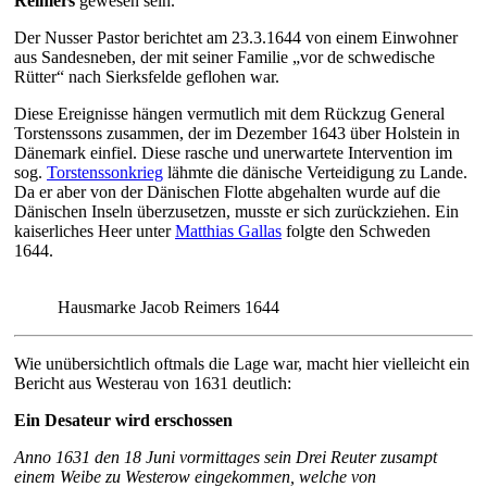
Reimers
gewesen
sein.
Der Nusser Pastor berichtet am 23.3.1644 von einem Einwohner
aus Sandesneben, der mit seiner Familie „vor de schwedische
Rütter“ nach Sierksfelde geflohen war.
Diese Ereignisse hängen vermutlich mit dem Rückzug General
Torstenssons zusammen, der im Dezember 1643 über Holstein in
Dänemark einfiel. Diese rasche und unerwartete Intervention im
sog.
Torstenssonkrieg
lähmte die dänische Verteidigung zu Lande.
Da er aber von der Dänischen Flotte abgehalten wurde auf die
Dänischen Inseln überzusetzen, musste er sich zurückziehen. Ein
kaiserliches Heer unter
Matthias Gallas
folgte den Schweden
1644.
Hausmarke Jacob Reimers 1644
Wie unübersichtlich oftmals die Lage war, macht hier vielleicht ein
Bericht aus Westerau von 1631 deutlich:
Ein Desateur wird erschossen
Anno 1631 den 18 Juni vormittages
sein Drei Reuter zusampt
einem Weibe zu
Westerow eingekommen, welche von