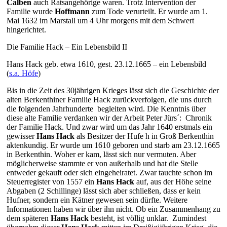
Calben
auch Ratsangehörige waren. Trotz Intervention der
Familie wurde
Hoffmann
zum Tode verurteilt. Er wurde am 1.
Mai 1632 im Marstall um 4 Uhr morgens mit dem Schwert
hingerichtet.
Die Familie Hack – Ein Lebensbild II
Hans Hack geb. etwa 1610, gest. 23.12.1665 – ein Lebensbild
(
s.a. Höfe
)
Bis in die Zeit des 30jährigen Krieges lässt sich die Geschichte der
alten Berkenthiner Familie Hack zurückverfolgen, die uns durch
die folgenden Jahrhunderte begleiten wird. Die Kenntnis über
diese alte Familie verdanken wir der Arbeit Peter Jürs´: Chronik
der Familie Hack. Und zwar wird um das Jahr 1640 erstmals ein
gewisser
Hans Hack
als Besitzer der Hufe h in Groß Berkenthin
aktenkundig. Er wurde um 1610 geboren und starb am 23.12.1665
in Berkenthin. Woher er kam, lässt sich nur vermuten. Aber
möglicherweise stammte er von außerhalb und hat die Stelle
entweder gekauft oder sich eingeheiratet. Zwar tauchte schon im
Steuerregister von 1557 ein
Hans Hack
auf, aus der Höhe seine
Abgaben (2 Schillinge) lässt sich aber schließen, dass er kein
Hufner, sondern ein Kätner gewesen sein dürfte. Weitere
Informationen haben wir über ihn nicht. Ob ein Zusammenhang zu
dem späteren
Hans Hack
besteht, ist völlig unklar. Zumindest