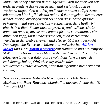
Ihrer
Companey entritten und außgerißen,
Weil sie aber von sex
anderen Reutern
deßwegen gesucht und verfolget, auch in
Westerow angetroffen worden, undt
einer von den außgerißenen
mit nahmen
Hanß „N“ alsbalt auf die 6 feur gegeben,
die anderen
beeden aber quartier gebetten
So haben diese beede quartier
bekommen,
und sein gefenglich wegkgeführet, den
Hanß „N“
aber haben die 6 Reuter hartt
zugesetzett, und etzliche schüße
nach ihm
gethan, biß sie ihn endtlich für Peter
Bawmanß Thür
durch den kopff, undt
niedergeschoßen, auch verschidene
Wunden
in den Leib gehawen, und also umbß
Leben gebracht
Derowegen die
Ernveste achtbare und wolweise her
Adrian
Moller
und Herr
Johan Kampferb
egk
Ratmanne und pro tempore
Stalherren
nebst dem Gerichtsschreiber und zweyen
Procuratoren
folgenden tages, alß dato, das
gewöhnliche farrecht über den
entleibten ge
halten, Obß aber kayserliche oder
Schwedische
Reuter gewesen, hadt man eigentlich nicht er
fahren
können,
Zeugen bey diesem Fahr Recht
sein gewesen Olde
Hans
Martens
und
Peter Bawman
Wohn
hafftig daselbst Actum
den 19
Juni Ano 1631
Ähnlich betroffen war auch das benachbarte Rondeshagen. Hier