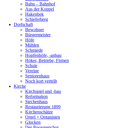
Bahn – Bahnhof
Aus der Koppel
Hakenbek
Schieferberg
Dorfschaft
Bewohner
Bürgermeister
Höfe
Mühlen
Schmiede
Hopfenhöfe, -anbau
Höker, Betriebe, Firmen
Schule
Vereine
Seniorenhaus
Noch kort vertellt
Kirche
Kirchspiel und -bau
Reformation
Siechenhaus
Restaurierung 1899
Kirchenschätze
Orgel + Organisten
Glocken
Der Posaunenchor