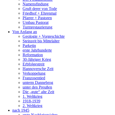
Namensfindung
Gruft derer von Tode
Friedhof + Ehrenmal
Pfarrer + Pastoren
Umbau Pastorat
Turmrestaurierung
Von Anfang an
Geologie + Vorgeschichte
Steinzeit bis Mittelalter
Parketin
erste Jahrhunderte
Reformation
30-Jähriger Krieg
Erbfolgestreit
Hannoversche Zeit
Verkoppelung
Franzosentied
unterm Dannebrog
unter den Preußen
Die „gute“ alte Zeit
1. Weltkrieg
1918-1939
2. Weltkrieg
nach 1945
erste Nachkriegsjahre