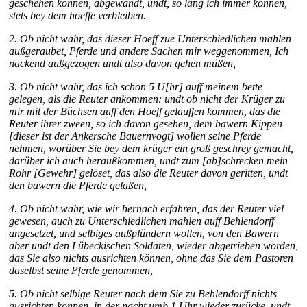
geschehen konnen, abge
wandt, undt, so lang ich immer konnen,
stets bey dem hoeffe
verbleiben.
2. Ob nicht wahr, das dieser Hoeff zue Unterschiedlichen mahlen
auß
geraubet, Pferde und andere Sachen mir weggenommen, Ich
nackend außgezogen undt also davon gehen müßen,
3. Ob nicht wahr, das ich schon 5 U[hr] auff meinem bette
gelegen, als die
Reuter ankommen: undt ob nicht der Krüger zu
mir mit der Büchsen
auff den Hoeff gelauffen kommen, das die
Reuter ihrer zween, so
ich davon gesehen, dem bawern Kippen
[dieser ist der Ankersche Bauernvogt] wollen seine Pferde
nehmen,
worüber Sie bey dem krüger ein groß geschrey gemacht,
darüber
ich auch heraußkommen, undt zum
[ab]
schrecken mein
Rohr [Gewehr] gelöset, das
also die Reuter davon geritten, undt
den bawern die Pferde ge
laßen,
4. Ob nicht wahr, wie wir hernach erfahren, das der Reuter viel
ge
wesen, auch zu Unterschiedlichen mahlen auff Behlendorff
angesetzet,
und selbiges außplündern wollen, von den Bawern
aber undt den
Lübeckischen Soldaten, wieder abgetrieben worden,
das Sie also nichts
ausrichten können, ohne das Sie dem Pastoren
daselbst seine
Pferde genommen,
5. Ob nicht selbige Reuter nach dem Sie zu Behlendorff nichts
ausrichten
konnen, in der nacht umb 1 Uhr wieder zurücke, undt