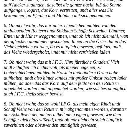
auff Ancker
zugangen, daselbst die gantze nacht, biß die Sonne
auffgangen,
logiret, das Korn vertretten, undt alles was Sie
bekommen, an
Pferden und Mobilien mit sich genommen.
6. Ob nicht wahr, das mir unterschiedlichen mahlen von den
umblie
genden Reutern undt Soldaten Schaffe Schweine, Lämmer,
Enten
undt Hüner weggenommen, undt ob ich nicht allemahl, wan
dero
gleichen abnahmen geschehen, Ihnen an die Örter dahin das
Viehe
getrieben worden, da es müglich gewesen, gefolget, undt
das Viehe
wiedergeholet, undt mir nicht verdrießen laßen
7. Ob nicht wahr, das mit I.F.G. [Ihre fürstliche Gnaden] Vieh
undt Schaffen ich nichts woll,
als meinen eigenen, zu
Unterschiedenen mahlen in Holstein undt
andern Orten habe
auffhalten, undt also hinter landes mit
großer Unkost treiben laßen
müßen, da aber das das Korn
auff dem felde von den Reutern
abgehütet worden undt abgemehet
worden, wie solches nämiglich,
auch I.F.G. theils selber bewüst.
8. Ob nicht wahr, das so wohl I.F.G. als mein eigen Rindt undt
Schaff
Viehe von den Reutern mir abgenommen worden, darunter
das Schaffvieh
den mehrern theil mein eigen gewesen, wie dem
Schäffer gleichfals
wißend, undt ob mir nicht ein solch Unglück
zuverhüten oder
abzuwenden unmüglich gewesen,