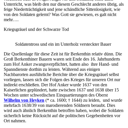
Unterricht, was bleib den nur diesem Geschlecht anderes übrig, als
feige Niederträchtigkeit und jene schändliche Sittenlosigkeit, wie
von den Soldaten gelernt? Was Gott sie gewiesen, es galt nicht
mehr….
Kriegsgräuel und der Schwarze Tod
Soldatentross und ein im Unterholz versteckter Bauer
Die Quellenlage für diese Zeit ist für Berkenthin relativ dünn. Die
Groß Berkenthiner Bauern waren seit Ende des 16. Jahrhunderts
zum Hof Anker zwangsverpflichtet, hatten also ihre Hand- und
Spanndienste dorthin zu leisten. Während aus einigen
Nachbarorten ausführliche Berichte über die Kriegsgräuel selbst
vorliegen, lassen sich die Folgen des Krieges für unseren Ort nur
indirekt erschließen. Der Hof Anker wurde 1637 von den
Kaiserlichen geplündert, hatte zwischen 1637 und 1638 über 15
Wochen unter schwedischen Einquartierungen des Oberst
Wilhelm von Heyken
(* ca. 1600; † 1644) zu leiden, und wurde
mehrfach 1638/39 von marodierenden Söldnern beraubt. Dies
wird auch ähnlich Berkenthin betroffen haben, wobei die Soldaten
sicherlich keine Rücksicht auf die politischen Gegebenheiten vor
Ort nahmen.