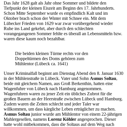
Das Jahr 1628 galt als Jahr ohne Sommer und bildete den
Tiefpunkt der kleinen Eiszeit am Beginn des 17. Jahrhunderts.
Schon Mitte September wurde es empfindlich Kalt und im
Oktober brach schon der Winter mit Schnee ein. Mit dem
Lübecker Frieden von 1629 war zwar vorübergehend wieder
Ruhe ins Land gekehrt, aber durch den schlechten
vorangegangenen Sommer fehlte es überall an Lebensmitteln bzw.
waren diese kaum noch bezahlbar.
Die beiden kleinen Türme rechts vor den
Doppeltürmen des Doms gehören zum
Mühlentor (Lübeck ca. 1641)
Unser Kriminalfall beginnt am Dienstag Abend den 8. Januar 1630
in der Mühlenstraße in Lübeck. Vater und Sohn
Asmus Soltau
,
beide mit gleichem Namen,
aus Groß Berkenthin, hatten eine
Wagenfuhre von Lübeck nach Hamburg angenommen.
Wagenfuhren waren zu jener Zeit ein übliches Zubrot für die
großen Bauern an der Heerstraße zwischen Lübeck und Hamburg.
Zudem waren die Zeiten schlecht und jeder Taler war
willkommen, um dass kärgliche Leben erträglicher zu machen.
Asmus Soltau
junior wurde am Mühlentor von einem 22-jährigen
Mahlergesellen, namens
Lorenz Köhler
angesprochen. Dieser
hatte wohl mitbekommen, dass die Soltaus auf dem Weg nach