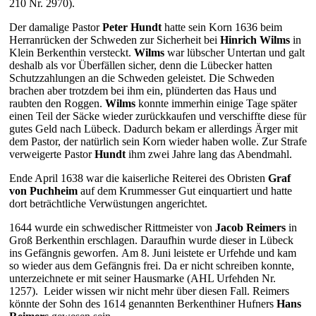
210 Nr. 2970)
.
Der damalige Pastor
Peter Hundt
hatte
sein Korn 1636 beim
Herranrücken der Schweden zur Sicherheit bei
Hinrich Wilms
in
Klein Berkenthin versteckt.
Wilms
war lübscher Untertan und galt
deshalb als vor Überfällen sicher, denn die Lübecker hatten
Schutzzahlungen an die Schweden geleistet. Die Schweden
brachen aber trotzdem bei ihm ein, plünderten das Haus und
raubten den Roggen.
Wilms
konnte immerhin einige Tage später
einen Teil der Säcke wieder zurückkaufen und verschiffte diese für
gutes Geld nach Lübeck. Dadurch bekam er allerdings Ärger mit
dem Pastor, der natürlich sein Korn wieder haben wolle. Zur Strafe
verweigerte Pastor
Hundt
ihm zwei Jahre lang das Abendmahl.
Ende April 1638 war die kaiserliche Reiterei des Obristen
Graf
von Puchheim
auf dem Krummesser Gut einquartiert und hatte
dort beträchtliche Verwüstungen angerichtet.
1644 wurde ein schwedischer Rittmeister von
Jacob Reimers
in
Groß Berkenthin erschlagen. Daraufhin wurde dieser in Lübeck
ins Gefängnis geworfen.
Am 8. Juni leistete er Urfehde und kam
so wieder aus dem Gefängnis frei. Da er nicht schreiben konnte,
unterzeichnete er mit seiner Hausmarke
(AHL Urfehden Nr.
1257). Leider wissen wir nicht mehr über diesen Fall. Reimers
könnte der Sohn des 1614 genannten Berkenthiner Hufners
Hans