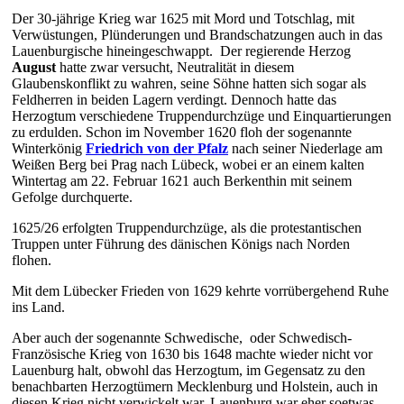
Der 30-jährige Krieg war 1625 mit Mord und Totschlag, mit
Verwüstungen, Plünderungen und Brandschatzungen auch in das
Lauenburgische hineingeschwappt. Der regierende Herzog
August
hatte zwar versucht, Neutralität in diesem
Glaubenskonflikt zu wahren, seine Söhne hatten sich sogar als
Feldherren in beiden Lagern verdingt. Dennoch hatte das
Herzogtum verschiedene Truppendurchzüge und Einquartierungen
zu erdulden. Schon im November 1620 floh der sogenannte
Winterkönig
Friedrich von der Pfalz
nach seiner Niederlage am
Weißen Berg bei Prag nach Lübeck, wobei er an einem kalten
Wintertag am 22. Februar 1621 auch Berkenthin mit seinem
Gefolge durchquerte.
1625/26 erfolgten Truppendurchzüge, als die protestantischen
Truppen unter Führung des dänischen Königs nach Norden
flohen.
Mit dem Lübecker Frieden von 1629 kehrte vorrübergehend Ruhe
ins Land.
Aber auch der sogenannte Schwedische, oder Schwedisch-
Französische Krieg von 1630 bis 1648 machte wieder nicht vor
Lauenburg halt, obwohl das Herzogtum
, im Gegensatz zu den
benachbarten Herzogtümern Mecklenburg und Holstein
, auch in
diesen Krieg nicht verwickelt war
. Lauenburg war eher soetwas