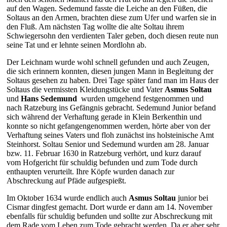
auf den Wagen. Sedemund fasste die Leiche an den Füßen, die
Soltaus an den Armen, brachten diese zum Ufer und warfen sie in
den Fluß. Am nächsten Tag wollte die alte Soltau ihrem
Schwiegersohn den verdienten Taler geben, doch diesen reute nun
seine Tat und er lehnte seinen Mordlohn ab.
Der Leichnam wurde wohl schnell gefunden und auch Zeugen,
die sich erinnern konnten, diesen jungen Mann in Begleitung der
Soltaus gesehen zu haben.
Drei Tage später fand man im Haus der
Soltaus die vermissten Kleidungstücke und Vater
Asmus Soltau
und
Hans Sedemund
wurden umgehend festgenommen und
nach Ratzeburg ins Gefängnis gebracht. Sedemund Junior befand
sich während der Verhaftung gerade in Klein Berkenthin und
konnte so nicht gefangengenommen werden, hörte aber von der
Verhaftung seines Vaters und floh zunächst ins holsteinische Amt
Steinhorst.
Soltau Senior und Sedemund wurden am 28. Januar
bzw. 11. Februar 1630 in Ratzeburg verhört, und kurz darauf
vom
Hofgericht für schuldig befunden und zum Tode durch
enthaupten verurteilt. Ihre Köpfe wurden danach zur
Abschreckung auf Pfäde aufgespießt.
Im Oktober 1634 wurde endlich auch
Asmus Soltau
junior bei
Cismar dingfest gemacht. Dort wurde er dann am 14. November
ebenfalls für schuldig befunden und sollte zur Abschreckung mit
dem Rade vom Leben zum Tode gebracht werden. Da er aber sehr