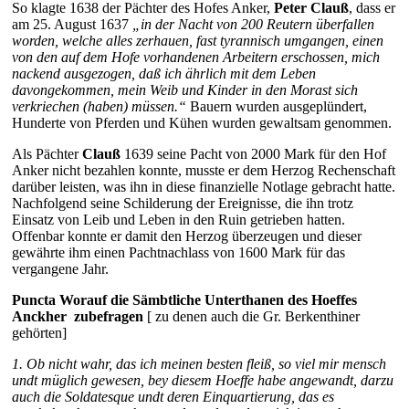
So klagte 1638 der Pächter des Hofes Anker,
Peter Clauß
, dass er
am 25. August 1637
„in der Nacht von 200 Reutern überfallen
worden, welche alles zerhauen, fast tyrannisch umgangen, einen
von den auf dem Hofe vorhandenen Arbeitern erschossen, mich
nackend ausgezogen, daß ich ährlich mit dem Leben
davongekommen, mein Weib und Kinder in den Morast sich
verkriechen (haben) müssen.“
Bauern wurden ausgeplündert,
Hunderte von Pferden und Kühen wurden gewaltsam genommen.
Als Pächter
Clauß
1639 seine Pacht von 2000 Mark für den Hof
Anker nicht bezahlen konnte, musste er dem Herzog Rechenschaft
darüber leisten, was ihn in diese finanzielle Notlage gebracht hatte.
Nachfolgend seine Schilderung der Ereignisse, die ihn trotz
Einsatz von Leib und Leben in den Ruin getrieben hatten.
Offenbar konnte er damit den Herzog überzeugen und dieser
gewährte ihm einen Pachtnachlass von 1600 Mark für das
vergangene Jahr.
Puncta Worauf die Sämbtliche Unterthanen des Hoeffes
Anckher zubefragen
[ zu denen auch die Gr. Berkenthiner
gehörten]
1. Ob nicht wahr, das ich meinen besten fleiß, so viel mir mensch
undt
müglich gewesen, bey diesem Hoeffe habe angewandt, darzu
auch die
Soldatesque undt deren Einquartierung, das es