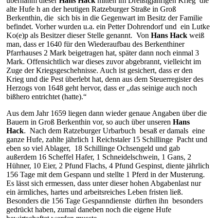
übernahm dieser
Hans Hack
mitten im Dreißigjährigen Krieg die
alte Hufe h an der heutigen Ratzeburger Straße in Groß
Berkenthin, die sich bis in die Gegenwart im Besitz der Familie
befindet. Vorher wurden u.a. ein Petter Dohrendorf und ein Lutke
Ko(e)p als Besitzer dieser Stelle genannt. Von
Hans Hack
weiß
man, dass er 1640 für den Wiederaufbau des Berkenthiner
Pfarrhauses 2 Mark beigetragen hat, später dann noch einmal 3
Mark. Offensichtlich war dieses zuvor abgebrannt, vielleicht im
Zuge der Kriegsgeschehnisse. Auch ist gesichert, dass er den
Krieg und die Pest überlebt hat, denn aus dem Steuerregister des
Herzogs von 1648 geht hervor, dass er „das seinige auch noch
bißhero entrichtet (hatte).“
Aus dem Jahr 1659 liegen dann wieder genaue Angaben über die
Bauern in Groß Berkenthin vor, so auch über unseren
Hans
Hack
. Nach dem Ratzeburger Urbarbuch besaß er damals eine
ganze Hufe, zahlte jährlich 1 Reichstaler 15 Schillinge Pacht und
eben so viel Ablager, 18 Schillinge Ochsengeld und gab
außerdem 16 Scheffel Hafer, 1 Schneidelschwein, 1 Gans, 2
Hühner, 10 Eier, 2 Pfund Flachs, 4 Pfund Gespinst, diente jährlich
156 Tage mit dem Gespann und stellte 1 Pferd in der Musterung.
Es lässt sich ermessen, dass unter dieser hohen Abgabenlast nur
ein ärmliches, hartes und arbeitsreiches Leben fristen ließ.
Besonders die 156 Tage Gespanndienste dürften ihn besonders
gedrückt haben, zumal daneben noch die eigene Hufe