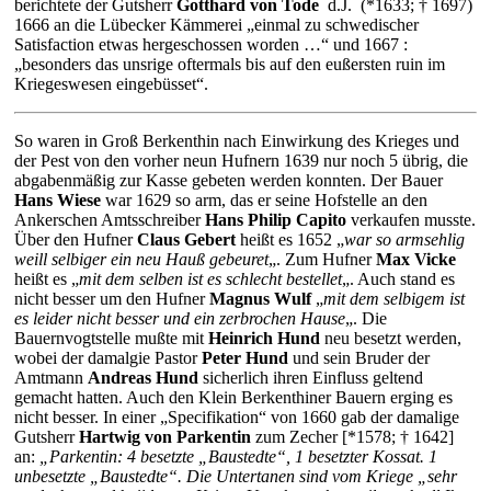
berichtete der Gutsherr
Gotthard von Tode
d.J. (*1633; † 1697)
1666 an die Lübecker Kämmerei „einmal zu schwedischer
Satisfaction etwas hergeschossen worden …“ und 1667 :
„besonders das unsrige oftermals bis auf den eußersten ruin im
Kriegeswesen eingebüsset“.
So waren in Groß Berkenthin nach Einwirkung des Krieges und
der Pest von den vorher neun Hufnern 1639 nur noch 5 übrig, die
abgabenmäßig zur Kasse gebeten werden konnten. Der Bauer
Hans Wiese
war 1629 so arm, das er seine Hofstelle an den
Ankerschen Amtsschreiber
Hans Philip Capito
verkaufen musste.
Über den Hufner
Claus Gebert
heißt es 1652 „
war so armsehlig
weill selbiger ein neu Hauß gebeuret
„. Zum Hufner
Max Vicke
heißt es „
mit dem selben ist es schlecht bestellet
„. Auch stand es
nicht besser um den Hufner
Magnus Wulf
„
mit dem selbigem ist
es leider nicht besser und ein zerbrochen Hause
„. Die
Bauernvogtstelle mußte mit
Heinrich Hund
neu besetzt werden,
wobei der damalgie Pastor
Peter Hund
und sein Bruder der
Amtmann
Andreas Hund
sicherlich ihren Einfluss geltend
gemacht hatten. Auch den Klein Berkenthiner Bauern erging es
nicht besser. In einer „Specifikation“ von 1660 gab der damalige
Gutsherr
Hartwig von Parkentin
zum Zecher [*1578; † 1642]
an:
„Parkentin: 4 besetzte „Baustedte“, 1 besetzter Kossat. 1
unbesetzte „Baustedte“. Die Untertanen sind vom Kriege „sehr