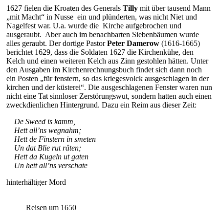
1627 fielen die Kroaten des Generals
Tilly
mit über tausend Mann
„mit Macht“ in Nusse ein und plünderten, was nicht Niet und
Nagelfest war. U.a. wurde die Kirche aufgebrochen und
ausgeraubt. Aber auch im benachbarten Siebenbäumen wurde
alles geraubt. Der dortige Pastor
Peter Damerow
(1616-1665)
berichtet 1629, dass die Soldaten 1627 die Kirchenkühe, den
Kelch und einen weiteren Kelch aus Zinn gestohlen hätten. Unter
den Ausgaben im Kirchenrechnungsbuch findet sich dann noch
ein Posten „für fenstern, so das kriegesvolck ausgeschlagen in der
kirchen und der küsterei“. Die ausgeschlagenen Fenster waren nun
nicht eine Tat sinnloser Zerstörungswut, sondern hatten auch einen
zweckdienlichen Hintergrund. Dazu ein Reim aus dieser Zeit:
De Sweed is kamm,
Hett all’ns wegnahm;
Hett de Finstern in smeten
Un dat Blie rut räten;
Hett da Kugeln ut gaten
Un hett all’ns verschate
hinterhältiger Mord
Reisen um 1650