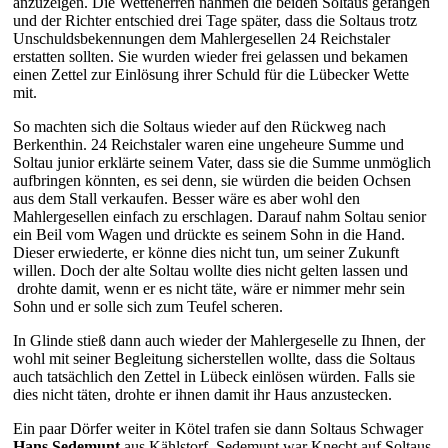
anzuzeigen. Die Wetteherren nahmen die beiden Soltaus gefangen
und der Richter entschied drei Tage später, dass die Soltaus trotz
Unschuldsbekennungen dem Mahlergesellen 24 Reichstaler
erstatten sollten. Sie wurden wieder frei gelassen und bekamen
einen Zettel zur Einlösung ihrer Schuld für die Lübecker Wette
mit.
So machten sich die Soltaus wieder auf den Rückweg nach
Berkenthin. 24 Reichstaler waren eine ungeheure Summe und
Soltau junior erklärte seinem Vater, dass sie die Summe unmöglich
aufbringen könnten, es sei denn, sie würden die beiden Ochsen
aus dem Stall verkaufen. Besser wäre es aber wohl den
Mahlergesellen einfach zu erschlagen. Darauf nahm Soltau senior
ein Beil vom Wagen und drückte es seinem Sohn in die Hand.
Dieser erwiederte, er könne dies nicht tun, um seiner Zukunft
willen. Doch der alte Soltau wollte dies nicht gelten lassen und
drohte damit, wenn er es nicht täte, wäre er nimmer mehr sein
Sohn und er solle sich zum Teufel scheren.
In Glinde stieß dann auch wieder der Mahlergeselle zu Ihnen, der
wohl mit seiner Begleitung sicherstellen wollte, dass die Soltaus
auch tatsächlich den Zettel in Lübeck einlösen würden. Falls sie
dies nicht täten, drohte er ihnen damit ihr Haus anzustecken.
Ein paar Dörfer weiter in Kötel trafen sie dann Soltaus Schwager
Hans Sedemunt
aus Kählstorf. Sedemunt war Knecht auf Soltaus