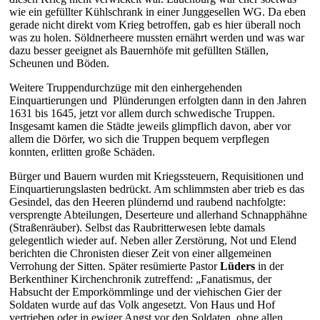
wie ein gefüllter Kühlschrank in einer Junggesellen WG. Da eben
gerade nicht direkt vom Krieg betroffen, gab es hier überall noch
was zu holen. Söldnerheere mussten ernährt werden und was war
dazu besser geeignet als Bauernhöfe mit gefüllten Ställen,
Scheunen und Böden.
Weitere Truppendurchzüge mit den einhergehenden
Einquartierungen und Plünderungen erfolgten dann in den Jahren
1631 bis 1645, jetzt vor allem durch schwedische Truppen.
Insgesamt kamen die Städte jeweils glimpflich davon, aber vor
allem die Dörfer, wo sich die Truppen bequem verpflegen
konnten, erlitten große Schäden.
Bürger und Bauern wurden mit Kriegssteuern, Requisitionen und
Einquartierungslasten bedrückt. Am schlimmsten aber trieb es das
Gesindel, das den Heeren plündernd und raubend nachfolgte:
versprengte Abteilungen, Deserteure und allerhand Schnapphähne
(Straßenräuber). Selbst das Raubritterwesen lebte damals
gelegentlich wieder auf. Neben aller Zerstörung, Not und Elend
berichten die Chronisten dieser Zeit von einer allgemeinen
Verrohung der Sitten. Später resümierte Pastor
Lüders
in der
Berkenthiner Kirchenchronik zutreffend: „Fanatismus, der
Habsucht der Emporkömmlinge und der viehischen Gier der
Soldaten wurde auf das Volk angesetzt. Von Haus und Hof
vertrieben oder in ewiger Angst vor den Soldaten, ohne allen