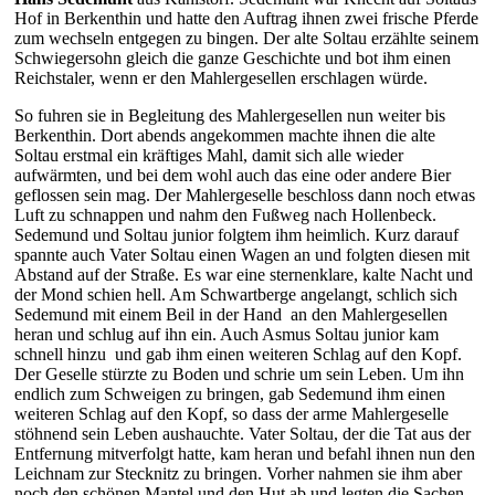
Hof in Berkenthin und hatte den Auftrag ihnen zwei frische Pferde
zum wechseln entgegen zu bingen. Der alte Soltau erzählte seinem
Schwiegersohn gleich die ganze Geschichte und bot ihm einen
Reichstaler, wenn er den Mahlergesellen erschlagen würde.
So fuhren sie in Begleitung des Mahlergesellen nun weiter bis
Berkenthin. Dort abends angekommen machte ihnen die alte
Soltau erstmal ein kräftiges Mahl, damit sich alle wieder
aufwärmten, und bei dem wohl auch das eine oder andere Bier
geflossen sein mag. Der Mahlergeselle beschloss dann noch etwas
Luft zu schnappen und nahm den Fußweg nach Hollenbeck.
Sedemund und Soltau junior folgtem ihm heimlich. Kurz darauf
spannte auch Vater Soltau einen Wagen an und folgten diesen mit
Abstand auf der Straße. Es war eine sternenklare, kalte Nacht und
der Mond schien hell. Am Schwartberge angelangt, schlich sich
Sedemund mit einem Beil in der Hand an den Mahlergesellen
heran und schlug auf ihn ein. Auch Asmus Soltau junior kam
schnell hinzu und gab ihm einen weiteren Schlag auf den Kopf.
Der Geselle stürzte zu Boden und schrie um sein Leben. Um ihn
endlich zum Schweigen zu bringen, gab Sedemund ihm einen
weiteren Schlag auf den Kopf, so dass der arme Mahlergeselle
stöhnend sein Leben aushauchte. Vater Soltau, der die Tat aus der
Entfernung mitverfolgt hatte, kam heran und befahl ihnen nun den
Leichnam zur Stecknitz zu bringen. Vorher nahmen sie ihm aber
noch den schönen Mantel und den Hut ab und legten die Sachen