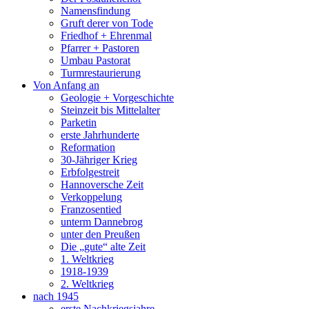
Namensfindung
Gruft derer von Tode
Friedhof + Ehrenmal
Pfarrer + Pastoren
Umbau Pastorat
Turmrestaurierung
Von Anfang an
Geologie + Vorgeschichte
Steinzeit bis Mittelalter
Parketin
erste Jahrhunderte
Reformation
30-Jähriger Krieg
Erbfolgestreit
Hannoversche Zeit
Verkoppelung
Franzosentied
unterm Dannebrog
unter den Preußen
Die „gute“ alte Zeit
1. Weltkrieg
1918-1939
2. Weltkrieg
nach 1945
erste Nachkriegsjahre