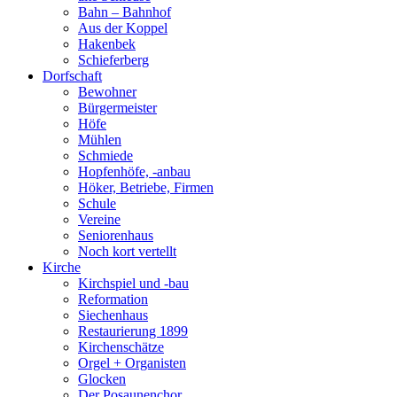
Bahn – Bahnhof
Aus der Koppel
Hakenbek
Schieferberg
Dorfschaft
Bewohner
Bürgermeister
Höfe
Mühlen
Schmiede
Hopfenhöfe, -anbau
Höker, Betriebe, Firmen
Schule
Vereine
Seniorenhaus
Noch kort vertellt
Kirche
Kirchspiel und -bau
Reformation
Siechenhaus
Restaurierung 1899
Kirchenschätze
Orgel + Organisten
Glocken
Der Posaunenchor