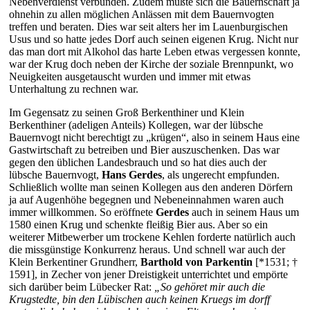
Nebenverdienst verbunden. Zudem mußte sich die Bauernschaft ja
ohnehin zu allen möglichen Anlässen mit dem Bauernvogten
treffen und beraten. Dies war seit alters her im Lauenburgischen
Usus und so hatte jedes Dorf auch seinen eigenen Krug. Nicht nur
das man dort mit Alkohol das harte Leben etwas vergessen konnte,
war der Krug doch neben der Kirche der soziale Brennpunkt, wo
Neuigkeiten ausgetauscht wurden und immer mit etwas
Unterhaltung zu rechnen war.
Im Gegensatz zu seinen Groß Berkenthiner und Klein
Berkenthiner (adeligen Anteils) Kollegen, war der lübsche
Bauernvogt nicht berechtigt zu „krügen“, also in seinem Haus eine
Gastwirtschaft zu betreiben und Bier auszuschenken. Das war
gegen den üblichen Landesbrauch und so hat dies auch der
lübsche Bauernvogt,
Hans Gerdes
, als ungerecht empfunden.
Schließlich wollte man seinen Kollegen aus den anderen Dörfern
ja auf Augenhöhe begegnen und Nebeneinnahmen waren auch
immer willkommen. So eröffnete
Gerdes
auch in seinem Haus um
1580 einen Krug und schenkte fleißig Bier aus. Aber so ein
weiterer Mitbewerber um trockene Kehlen forderte natürlich auch
die missgünstige Konkurrenz heraus. Und schnell war auch der
Klein Berkentiner Grundherr,
Barthold von Parkentin
[*1531; †
1591], in Zecher von jener Dreistigkeit unterrichtet und empörte
sich darüber beim Lübecker Rat:
„So gehöret mir auch die
Krugstedte, bin den Lübischen auch keinen Kruegs im dorff