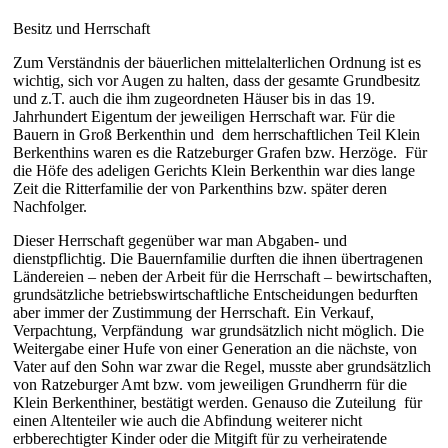
Besitz und Herrschaft
Zum Verständnis der bäuerlichen mittelalterlichen Ordnung ist es
wichtig, sich vor Augen zu halten, dass der gesamte Grundbesitz
und z.T. auch die ihm zugeordneten Häuser bis in das 19.
Jahrhundert Eigentum der jeweiligen Herrschaft war. Für die
Bauern in Groß Berkenthin und
dem herrschaftlichen Teil Klein
Berkenthins waren es die Ratzeburger Grafen bzw. Herzöge.
Für
die Höfe des adeligen Gerichts Klein Berkenthin war dies lange
Zeit die Ritterfamilie der von Parkenthins bzw. später deren
Nachfolger.
Dieser Herrschaft gegenüber war man Abgaben- und
dienstpflichtig. Die Bauernfamilie durften die ihnen übertragenen
Ländereien – neben der Arbeit für die Herrschaft – bewirtschaften,
grundsätzliche betriebswirtschaftliche Entscheidungen bedurften
aber immer der Zustimmung der Herrschaft. Ein Verkauf,
Verpachtung, Verpfändung
war grundsätzlich nicht möglich. Die
Weitergabe einer Hufe von einer Generation an die nächste, von
Vater auf den Sohn war zwar die Regel, musste aber grundsätzlich
von Ratzeburger Amt bzw. vom jeweiligen Grundherrn für die
Klein Berkenthiner, bestätigt werden. Genauso die Zuteilung
für
einen Altenteiler wie auch die Abfindung weiterer nicht
erbberechtigter Kinder oder die Mitgift für zu verheiratende