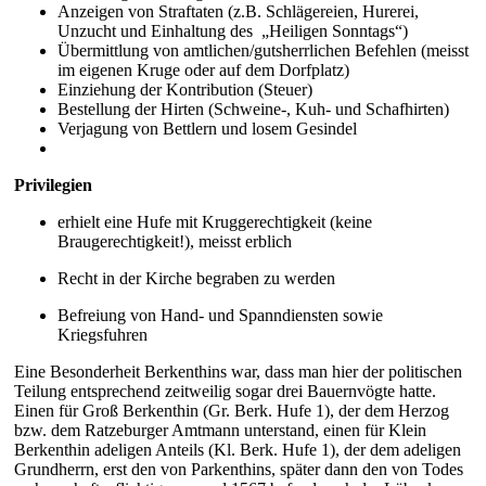
Anzeigen von Straftaten (z.B. Schlägereien, Hurerei,
Unzucht und Einhaltung des „Heiligen Sonntags“)
Übermittlung von amtlichen/gutsherrlichen Befehlen (meisst
im eigenen Kruge oder auf dem Dorfplatz)
Einziehung der Kontribution (Steuer)
Bestellung der Hirten (Schweine-, Kuh- und Schafhirten)
Verjagung von Bettlern und losem Gesindel
Privilegien
erhielt eine Hufe mit Kruggerechtigkeit (keine
Braugerechtigkeit!), meisst erblich
Recht in der Kirche begraben zu werden
Befreiung von Hand- und Spanndiensten sowie
Kriegsfuhren
Eine Besonderheit Berkenthins war, dass man hier der politischen
Teilung entsprechend zeitweilig sogar drei Bauernvögte hatte.
Einen für Groß Berkenthin (Gr. Berk. Hufe 1), der dem Herzog
bzw. dem Ratzeburger Amtmann unterstand, einen für Klein
Berkenthin adeligen Anteils
(Kl. Berk. Hufe 1)
, der dem adeligen
Grundherrn, erst den von Parkenthins, später dann den von Todes