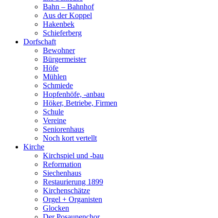
Bahn – Bahnhof
Aus der Koppel
Hakenbek
Schieferberg
Dorfschaft
Bewohner
Bürgermeister
Höfe
Mühlen
Schmiede
Hopfenhöfe, -anbau
Höker, Betriebe, Firmen
Schule
Vereine
Seniorenhaus
Noch kort vertellt
Kirche
Kirchspiel und -bau
Reformation
Siechenhaus
Restaurierung 1899
Kirchenschätze
Orgel + Organisten
Glocken
Der Posaunenchor