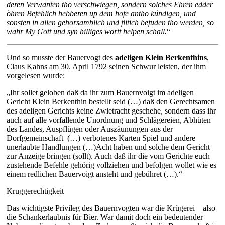
deren Verwanten tho verschwiegen, sondern solches Ehren edder
öhren Befehlich hebberen up dem hofe antho kündigen, und
sonsten in allen gehorsamblich und flitich befuden tho werden, so
wahr My Gott und syn hilliges wortt helpen schall.
“
Und so musste der Bauervogt des
adeligen Klein Berkenthins
,
Claus Kahns am 30. April 1792 seinen Schwur leisten, der ihm
vorgelesen wurde:
„Ihr sollet geloben daß da ihr zum Bauernvoigt im adeligen
Gericht Klein Berkenthin bestellt seid (…) daß den Gerechtsamen
des adeligen Gerichts keine Zwietracht geschehe, sondern dass ihr
auch auf alle vorfallende Unordnung und Schlägereien, Abhüten
des Landes, Auspflügen oder Auszäunungen aus der
Dorfgemeinschaft
(…) verbotenes Karten Spiel und andere
unerlaubte Handlungen (…)Acht haben und solche dem Gericht
zur Anzeige bringen (sollt). Auch daß ihr die vom Gerichte euch
zustehende Befehle gehörig vollziehen und befolgen wollet wie es
einem redlichen Bauervoigt ansteht und gebühret (…).“
Kruggerechtigkeit
Das wichtigste Privileg des Bauernvogten war die Krügerei – also
die Schankerlaubnis für Bier. War damit doch ein bedeutender