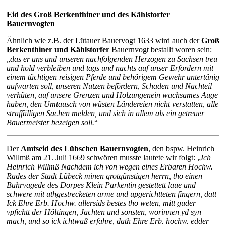
Eid des Groß Berkenthiner und des Kählstorfer
Bauernvogten
Ähnlich wie z.B. der Lütauer Bauervogt 1633 wird auch der
Groß
Berkenthiner und Kählstorfer
Bauernvogt bestallt woren sein:
„
das er uns und unseren nachfolgenden Herzogen zu Sachsen treu
und hold verbleiben und tags und nachts auf unser Erfordern mit
einem tüchtigen reisigen Pferde und behörigem Gewehr untertänig
aufwarten soll, unseren Nutzen befördern, Schaden und Nachteil
verhüten, auf unsere Grenzen und Holzungenein wachsames Auge
haben, den Umtausch von wüsten Ländereien nicht verstatten, alle
straffälligen Sachen melden, und sich in allem als ein getreuer
Bauermeister bezeigen soll.
“
Der
Amtseid des Lübschen Bauernvogten
, den bspw. Heinrich
Willmß am 21. Juli 1669 schwören musste lautete wir folgt: „
Ich
Heinrich Willmß Nachdem ich von wegen eines Erbaren Hochw.
Rades der Stadt Lübeck minen grotgünstigen herrn, tho einen
Buhrvagede des Dorpes Klein Parkentin gestettett laue und
schwere mit uthgestrecketen arme und upgerichtteten fingern, datt
Ick Ehre Erb. Hochw. allersids bestes tho weten, mitt guder
vpfichtt der Höltingen, Jachten und sonsten, worinnen yd syn
mach, und so ick ichtwaß erfahre, dath Ehre Erb. hochw. edder