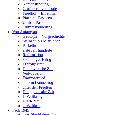
Namensfindung
Gruft derer von Tode
Friedhof + Ehrenmal
Pfarrer + Pastoren
Umbau Pastorat
Turmrestaurierung
Von Anfang an
Geologie + Vorgeschichte
Steinzeit bis Mittelalter
Parketin
erste Jahrhunderte
Reformation
30-Jähriger Krieg
Erbfolgestreit
Hannoversche Zeit
Verkoppelung
Franzosentied
unterm Dannebrog
unter den Preußen
Die „gute“ alte Zeit
1. Weltkrieg
1918-1939
2. Weltkrieg
nach 1945
erste Nachkriegsjahre