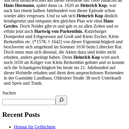
Mit dem Besitzwechsel auf dieser Hofstelle um 1600 zunächst an
Hans Hormann
, später dann ca. 1620 an
Heinrich Kop
, war
nach fast einem halben Jahrhundert von dieser Episode schon
wieder alles vergessen. Und so sah sich
Heinrich Kop
ähnlich
herabgesetzt und entspann den gleichen Plan wie einst
Hans
Gerdes
. Doch Neider gibt es und gab es zu allen Zeiten und so
erfuhr jetzt auch
Hartwig von Parkenthin
, Ratzeburger
Domprobst und Erbgesessen auf Groß und Klein Zecher, Klein
Berkenthin etc. [*1578; † 1642] von dieser Eigenmächtigkeit und
beschwerte sich umgehend im Sommer 1630 beim Lübecker Rat.
Doch muss man sich diesmal, die Akten dazu sind leider nicht
erhalten, anders geeinigt haben. Denn
Heinrich Kop
wird auch
noch 1650 als Krüger von Klein Berkenthin gelistet und so konnte
sich die Schankgerechtigkeit bis heute ins 21. Jahrhundert auf
dieser Hofstelle erhalten und dient dem anspruchslosen Reisenden
in der Gaststätte Landhaus, Oldesloer Straße 38 noch Unterkunft
und Speis und Trank.
Suchen
Recent Posts
Heimat für Geflüchtete