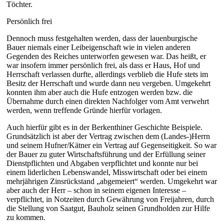
Töchter.
Persönlich frei
Dennoch muss festgehalten werden, dass der lauenburgische
Bauer niemals einer Leibeigenschaft wie in vielen anderen
Gegenden des Reiches unterworfen gewesen war. Das heißt, er
war insofern immer persönlich frei, als dass er Haus, Hof und
Herrschaft verlassen durfte, allerdings verblieb die Hufe stets im
Besitz der Herrschaft und wurde dann neu vergeben. Umgekehrt
konnten ihm aber auch die Hufe entzogen werden bzw. die
Übernahme durch einen direkten Nachfolger vom Amt verwehrt
werden, wenn treffende Gründe hierfür vorlagen.
Auch hierfür gibt es in der Berkenthiner Geschichte Beispiele.
Grundsätzlich ist aber der Vertrag zwischen dem (Landes-)Herrn
und seinem Hufner/Kätner ein Vertrag auf Gegenseitigkeit. So war
der Bauer zu guter Wirtschaftsführung und der Erfüllung seiner
Dienstpflichten und Abgaben verpflichtet und konnte nur bei
einem liderlichen Lebenswandel, Misswirtschaft oder bei einem
mehrjährigen Zinsrückstand „abgemeiert“ werden. Umgekehrt war
aber auch der Herr – schon in seinem eigenen Interesse –
verpflichtet, in Notzeiten durch Gewährung von Freijahren, durch
die Stellung von Saatgut, Bauholz seinen Grundholden zur Hilfe
zu kommen.