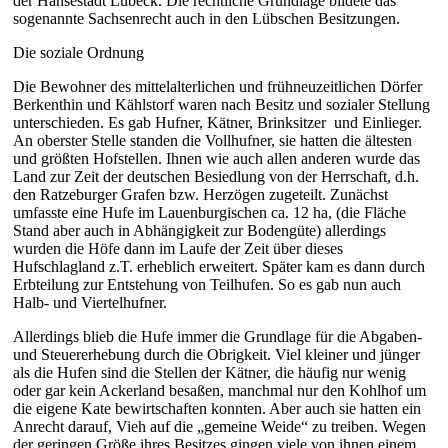
der Hansestadt Lübeck.
Die rechtliche Grundlage bildete das
sogenannte Sachsenrecht auch in den Lübschen Besitzungen.
Die soziale Ordnung
Die Bewohner des mittelalterlichen und frühneuzeitlichen Dörfer
Berkenthin und Kählstorf waren nach Besitz und sozialer Stellung
unterschieden. Es gab Hufner, Kätner, Brinksitzer und Einlieger.
An oberster Stelle standen die Vollhufner, sie hatten die ältesten
und größten Hofstellen. Ihnen wie auch allen anderen wurde das
Land zur Zeit der deutschen Besiedlung von der Herrschaft, d.h.
den Ratzeburger Grafen bzw. Herzögen zugeteilt. Zunächst
umfasste eine Hufe im Lauenburgischen ca. 12 ha, (die Fläche
Stand aber auch in Abhängigkeit zur Bodengüte) allerdings
wurden die Höfe dann im Laufe der Zeit über dieses
Hufschlagland z.T. erheblich erweitert. Später kam es dann durch
Erbteilung zur Entstehung von Teilhufen. So es gab nun auch
Halb- und Viertelhufner.
Allerdings blieb die Hufe immer die Grundlage für die Abgaben-
und Steuererhebung durch die Obrigkeit. Viel kleiner und jünger
als die Hufen sind die Stellen der Kätner, die häufig nur wenig
oder gar kein Ackerland besaßen, manchmal nur den Kohlhof um
die eigene Kate bewirtschaften konnten. Aber auch sie hatten ein
Anrecht darauf, Vieh auf die „gemeine Weide“ zu treiben. Wegen
der geringen Größe ihres Besitzes gingen viele von ihnen einem