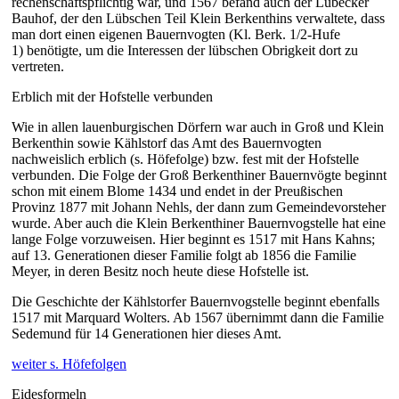
rechenschaftspflichtig war, und 1567 befand auch der Lübecker
Bauhof, der den Lübschen Teil Klein Berkenthins verwaltete, dass
man dort einen eigenen Bauernvogten
(Kl. Berk. 1/2-Hufe
1)
benötigte, um die Interessen der lübschen Obrigkeit dort zu
vertreten.
Erblich mit der Hofstelle verbunden
Wie in allen lauenburgischen Dörfern war auch in Groß und Klein
Berkenthin sowie Kählstorf das Amt des Bauern­vogten
nachweislich erblich (s. Höfefolge) bzw. fest mit der Hofstelle
verbunden. Die Folge der Groß Berkenthiner Bauernvögte beginnt
schon mit einem Blome 1434 und endet in der Preußischen
Provinz 1877 mit Johann Nehls, der dann zum Gemeindevorsteher
wurde. Aber auch die Klein Berkenthiner Bauernvogstelle hat eine
lange Folge vorzuweisen. Hier beginnt es 1517 mit Hans Kahns;
auf 13. Generationen dieser Familie folgt ab
1856 die Familie
Meyer, in deren Besitz noch heute diese Hofstelle ist.
Die Geschichte der Kählstorfer Bauernvogstelle beginnt ebenfalls
1517 mit Marquard Wolters. Ab 1567 übernimmt dann die Familie
Sedemund für 14 Generationen hier dieses Amt.
weiter s. Höfefolgen
Eidesformeln