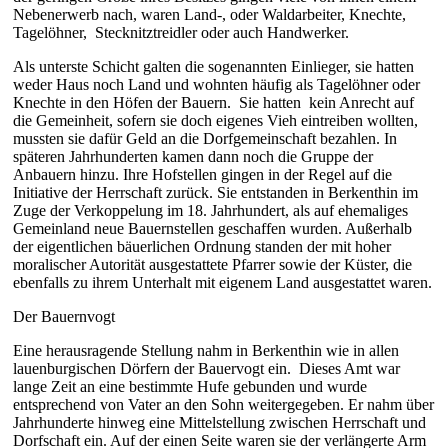
Nebenerwerb nach, waren Land-, oder Waldarbeiter, Knechte,
Tagelöhner,
Stecknitztreidler oder auch Handwerker.
Als unterste Schicht galten die sogenannten Einlieger, sie hatten
weder Haus noch Land und wohnten häufig als Tagelöhner oder
Knechte in den Höfen der Bauern.
Sie hatten
kein Anrecht auf
die Gemeinheit, sofern sie doch eigenes Vieh eintreiben wollten,
mussten sie dafür Geld an die Dorfgemeinschaft bezahlen. In
späteren Jahrhunderten kamen dann noch die Gruppe der
Anbauern hinzu. Ihre Hofstellen gingen in der Regel auf die
Initiative der Herrschaft zurück. Sie entstanden in Berkenthin im
Zuge der Verkoppelung im 18. Jahrhundert, als auf ehemaliges
Gemeinland neue Bauernstellen geschaffen wurden. Außerhalb
der eigentlichen bäuerlichen Ordnung standen der mit hoher
moralischer Autorität ausgestattete Pfarrer sowie der Küster, die
ebenfalls zu ihrem Unterhalt mit eigenem Land ausgestattet waren.
Der Bauernvogt
Eine herausragende Stellung nahm in Berkenthin wie in allen
lauenburgischen Dörfern der Bauervogt ein.
Dieses Amt war
lange Zeit an eine bestimmte Hufe gebunden und wurde
entsprechend von Vater an den Sohn weitergegeben. Er nahm über
Jahrhunderte hinweg eine Mittelstellung zwischen Herrschaft und
Dorfschaft ein. Auf der einen Seite waren sie der verlängerte Arm