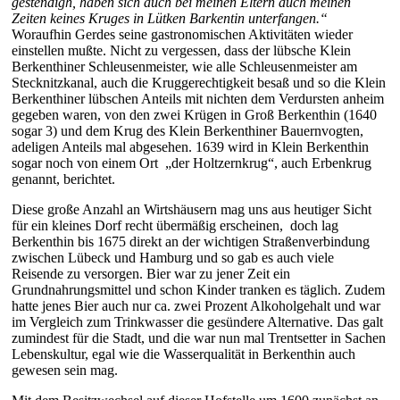
gestendigh, haben sich auch bei meinen Eltern auch meinen
Zeiten keines Kruges in Lütken Barkentin unterfangen.“
Woraufhin Gerdes seine gastronomischen Aktivitäten wieder
einstellen mußte. Nicht zu vergessen, dass der lübsche Klein
Berkenthiner Schleusenmeister, wie alle Schleusenmeister am
Stecknitzkanal, auch die Kruggerechtigkeit besaß und so die Klein
Berkenthiner lübschen Anteils mit nichten dem Verdursten anheim
gegeben waren, von den zwei Krügen in Groß Berkenthin (1640
sogar 3) und dem Krug des Klein Berkenthiner Bauernvogten,
adeligen Anteils mal abgesehen. 1639 wird
in Klein Berkenthin
sogar
noch von einem Ort „der Holtzernkrug“, auch Erbenkrug
genannt, berichtet.
Diese große Anzahl an Wirtshäusern mag uns aus heutiger Sicht
für ein kleines Dorf recht übermäßig erscheinen, doch lag
Berkenthin bis 1675 direkt an der wichtigen Straßenverbindung
zwischen Lübeck und Hamburg und so gab es auch viele
Reisende zu versorgen. Bier war zu jener Zeit ein
Grundnahrungsmittel und schon Kinder tranken es täglich. Zudem
hatte jenes Bier auch nur ca. zwei Prozent Alkoholgehalt und war
im Vergleich zum Trinkwasser die gesündere Alternative. Das galt
zumindest für die Stadt, und die war nun mal Trentsetter in Sachen
Lebenskultur, egal wie die Wasserqualität in Berkenthin auch
gewesen sein mag.