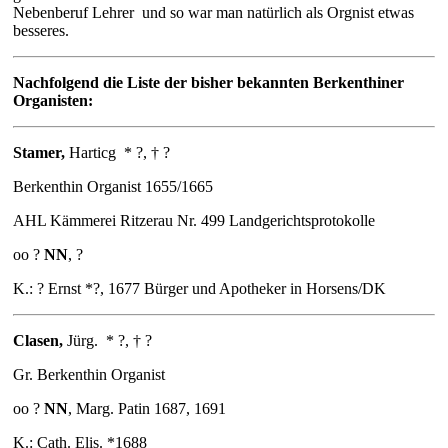
Nebenberuf Lehrer und so war man natürlich als Orgnist etwas
besseres.
Nachfolgend die Liste der bisher bekannten Berkenthiner
Organisten:
Stamer
,
Harticg
* ?, † ?
Berkenthin Organist 1655/1665
AHL Kämmerei Ritzerau Nr. 499 Landgerichtsprotokolle
oo ?
NN
, ?
K.: ? Ernst *?, 1677 Bürger und Apotheker in Horsens/DK
Clasen
,
Jürg.
* ?, † ?
Gr. Berkenthin Organist
oo ?
NN
, Marg. Patin 1687, 1691
K.: Cath. Elis. *1688