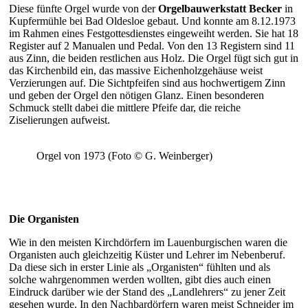
Diese fünfte Orgel wurde von der
Orgelbauwerkstatt Becker
in
Kupfermühle bei Bad Oldesloe gebaut. Und konnte am 8.12.1973
im Rahmen eines Festgottesdienstes eingeweiht werden. Sie hat 18
Register auf 2 Manualen und Pedal. Von den 13 Registern sind 11
aus Zinn, die beiden restlichen aus Holz. Die Orgel fügt sich gut in
das Kirchenbild ein, das massive Eichenholzgehäuse weist
Verzierungen auf. Die Sichtpfeifen sind aus hochwertigem Zinn
und geben der Orgel den nötigen Glanz. Einen besonderen
Schmuck stellt dabei die mittlere Pfeife dar, die reiche
Ziselierungen aufweist.
Orgel von 1973 (Foto © G. Weinberger)
Die Organisten
Wie in den meisten Kirchdörfern im Lauenburgischen waren die
Organisten auch gleichzeitig Küster und Lehrer im Nebenberuf.
Da diese sich in erster Linie als „Organisten“ fühlten und als
solche wahrgenommen werden wollten, gibt dies auch einen
Eindruck darüber wie der Stand des „Landlehrers“ zu jener Zeit
gesehen wurde. In den Nachbardörfern waren meist Schneider im