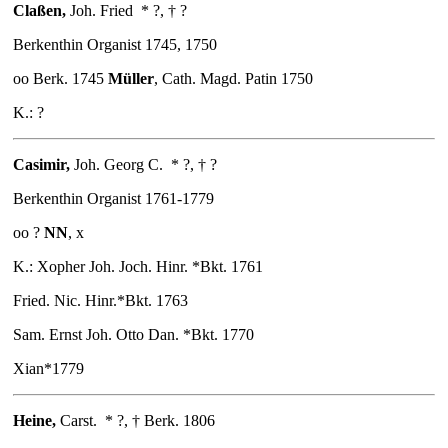
Claßen
,
Joh. Fried
* ?, † ?
Berkenthin Organist 1745, 1750
oo Berk. 1745
Müller
, Cath. Magd. Patin 1750
K.: ?
Casimir
,
Joh. Georg C.
* ?, † ?
Berkenthin Organist 1761-1779
oo ?
NN
, x
K.: Xopher Joh. Joch. Hinr. *Bkt. 1761
Fried. Nic. Hinr.*Bkt. 1763
Sam. Ernst Joh. Otto Dan. *Bkt. 1770
Xian*1779
Heine
,
Carst.
* ?, † Berk. 1806