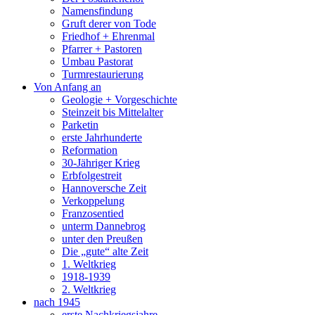
Namensfindung
Gruft derer von Tode
Friedhof + Ehrenmal
Pfarrer + Pastoren
Umbau Pastorat
Turmrestaurierung
Von Anfang an
Geologie + Vorgeschichte
Steinzeit bis Mittelalter
Parketin
erste Jahrhunderte
Reformation
30-Jähriger Krieg
Erbfolgestreit
Hannoversche Zeit
Verkoppelung
Franzosentied
unterm Dannebrog
unter den Preußen
Die „gute“ alte Zeit
1. Weltkrieg
1918-1939
2. Weltkrieg
nach 1945
erste Nachkriegsjahre