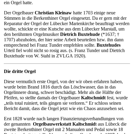
ein Orgel hatte.
Der Orgelbauer
Christian Kleinaw
hatte 1703 einige neue
Stimmen in die Berkenthiner Orgel eingesetzt. Da er gern mit der
Reparatur der Orgel der Lübecker Marienkirche beauftragt werden
wollte, schickte er eine Kutsche aus dem Lübecker Marstall, um
den berühmten Orgelmusiker
Dietrich Buxtehude
(*1637; †
1707) abzuholen, der hier seine Arbeit beurteilen bzw. ihn dann
entsprechend bei Franz Tunder empfehlen sollte.
Buxtehudes
Urteil fiel wohl nicht so rosig aus.
(s. Franz Tunder und Dietrich
Buxtehude von W. Stahl in ZVLGA 1920).
Die dritte Orgel
Diese vermutlich erste Orgel, von der wir oben erfahren haben,
wurde beim Brand 1816 durch das Löschwasser, das in das
Orgelinnere drang, schwer beschädigt. Mehr als die Hälfte der
Pfeifen, so stellte damals der Orgelbauer
Kaltschmidt
fest, wurde
„teils total ruiniert, teils gingen sie verloren.“ Er schloss seinen
Bericht damit, dass die Orgel jetzt wie ein Chaos anzusehen sei.
Erst 1828 wurde nach langen Finanzierungsverhandlungen von
der genannten
Orgelbauwerkstatt Kaltschmid
t aus Lübeck die
zweite Berkenthiner Orgel mit 2 Manualen und Pedal sowie 18