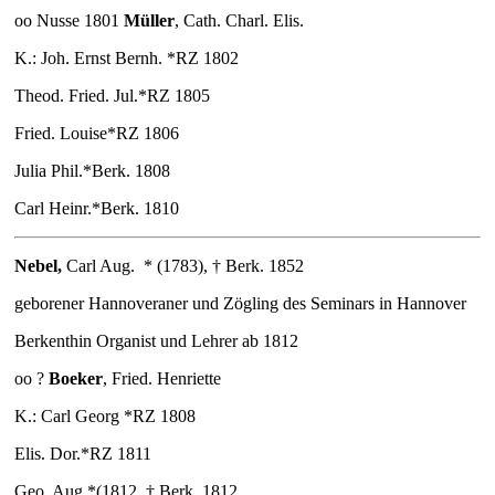
oo Nusse 1801
Müller
, Cath. Charl. Elis.
K.: Joh. Ernst Bernh. *RZ 1802
Theod. Fried. Jul.*RZ 1805
Fried. Louise*RZ 1806
Julia Phil.*Berk. 1808
Carl Heinr.*Berk. 1810
Nebel
,
Carl Aug.
* (1783), † Berk. 1852
geborener Hannoveraner und Zögling des Seminars in Hannover
Berkenthin Organist und Lehrer ab 1812
oo ?
Boeker
, Fried. Henriette
K.: Carl Georg *RZ 1808
Elis. Dor.*RZ 1811
Geo. Aug.*(1812, † Berk. 1812