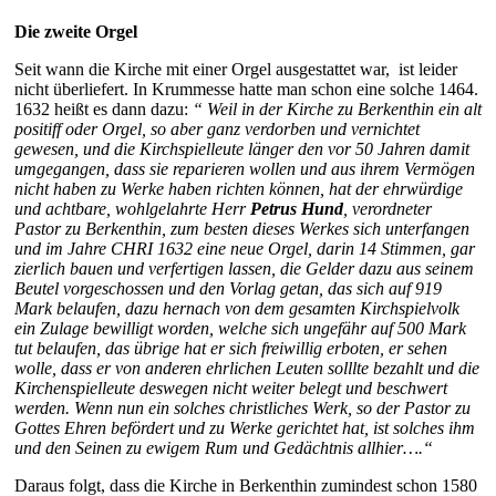
Die zweite Orgel
Seit wann die Kirche mit einer Orgel ausgestattet war, ist leider
nicht überliefert. In Krummesse hatte man schon eine solche 1464.
1632 heißt es dann dazu:
“ Weil in der Kirche zu
Berkenthin
ein alt
positiff oder Orgel, so aber ganz verdorben und vernichtet
gewesen, und die Kirchspielleute länger den vor 50 Jahren damit
umgegangen, dass sie reparieren wollen und aus ihrem Vermögen
nicht haben zu Werke haben richten können, hat der ehrwürdige
und achtbare, wohlgelahrte Herr
Petrus Hund
, verordneter
Pastor
zu
Berkenthin
, zum besten dieses Werkes sich unterfangen
und im Jahre CHRI 1632 eine
neue Orgel
, darin 14 Stimmen, gar
zierlich bauen und verfertigen lassen, die Gelder dazu aus seinem
Beutel vorgeschossen und den Vorlag getan, das sich auf 919
Mark belaufen, dazu hernach von dem gesamten Kirchspielvolk
ein Zulage bewilligt worden, welche sich ungefähr auf 500 Mark
tut belaufen, das übrige hat er sich freiwillig erboten, er sehen
wolle, dass er von anderen ehrlichen Leuten solllte bezahlt und die
Kirchenspielleute deswegen nicht weiter belegt und beschwert
werden. Wenn nun ein solches christliches Werk, so der Pastor zu
Gottes Ehren befördert und zu Werke gerichtet hat, ist solches ihm
und den Seinen zu ewigem Rum und Gedächtnis allhier….“
Daraus folgt, dass die Kirche in Berkenthin zumindest schon 1580