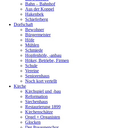
Bahn – Bahnhof
Aus der Koppel
Hakenbek
Schieferberg
Dorfschaft
Bewohner
Bürgermeister
Höfe
Mühlen
Schmiede
Hopfenhöfe, -anbau
Höker, Betriebe, Firmen
Schule
Vereine
Seniorenhaus
Noch kort vertellt
Kirche
Kirchspiel und -bau
Reformation
Siechenhaus
Restaurierung 1899
Kirchenschätze
Orgel + Organisten
Glocken
Der Posaunenchor