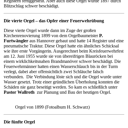
Registern fertiggestellt. Aber auch diese Orgel wurde 1897 durch
Blitzschlag schwer beschädigt.
Die vierte Orgel – das Opfer einer Feuerwehrübung
Diese vierte Orgel wurde dann im Zuge der großen
Kirchenrenovierung 1899 von dem Orgelbaumeister
P.
Furtwängler
aus Hannover gebaut und hatte 14 Register und eine
pneumatische Traktur. Diese Orgel hatte ein ähnliches Schicksal
wie ihre erste Vorgängerin. Ausgerechnet beim Kreisfeuerwehrfest
am 12. Juni 1955 wurde sie von übereifrigen Blauröcken bei
einem wirklichkeitsnahen Brandmanöver schwer beschädigt. Die
Feuerwehrmänner hatten einen Wasserschlauch bis in der Turm
verlegt, dabei aber offensichtlich zwei Schläuche falsch
verbunden. Die Verbindung löste sich und die Orgel wurde unter
Wasser gesetzt. Trotz einer gründlichen Überholung konnten die
Schäden nie ganz beseitigt werden. So kam es schließlich unter
Pastor Wallroth
zur Planung und Bau der heutigen Orgel.
Orgel von 1899 (Fotoalbum H. Schwarz)
Die fünfte Orgel