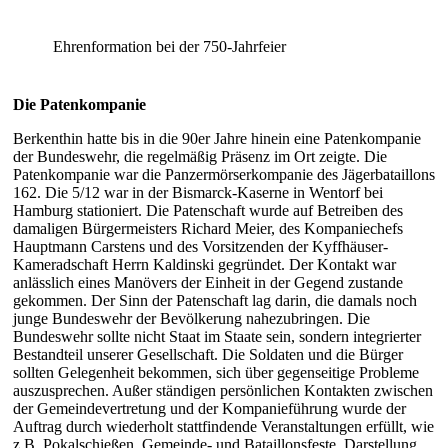
Ehrenformation bei der 750-Jahrfeier
Die Patenkompanie
Berkenthin hatte bis in die 90er Jahre hinein eine Patenkompanie
der Bundeswehr, die regelmäßig Präsenz im Ort zeigte. Die
Patenkompanie war die Panzermörserkompanie des Jägerbataillons
162. Die 5/12 war in der Bismarck-Kaserne in Wentorf bei
Hamburg stationiert. Die Patenschaft wurde auf Betreiben des
damaligen Bürgermeisters Richard Meier, des Kompaniechefs
Hauptmann Carstens und des Vorsitzenden der Kyffhäuser-
Kameradschaft Herrn Kaldinski gegründet. Der Kontakt war
anlässlich eines Manövers der Einheit in der Gegend zustande
gekommen. Der Sinn der Patenschaft lag darin, die damals noch
junge Bundeswehr der Bevölkerung nahezubringen. Die
Bundeswehr sollte nicht Staat im Staate sein, sondern integrierter
Bestandteil unserer Gesellschaft. Die Soldaten und die Bürger
sollten Gelegenheit bekommen, sich über gegenseitige Probleme
auszusprechen. Außer ständigen persönlichen Kontakten zwischen
der Gemeindevertretung und der Kompanieführung wurde der
Auftrag durch wiederholt stattfindende Veranstaltungen erfüllt, wie
z.B. Pokalschießen, Gemeinde- und Bataillonsfeste, Darstellung