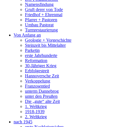
Namensfindung
Gruft derer von Tode
Friedhof + Ehrenmal
Pfarrer + Pastoren
Umbau Pastorat
Turmrestaurierung
Von Anfang an
Geologie + Vorgeschichte
Steinzeit bis Mittelalter
Parketin
erste Jahrhunderte
Reformation
30-Jähriger Krieg
Erbfolgestreit
Hannoversche Zeit
Verkoppelung
Franzosentied
unterm Dannebrog
unter den Preußen
Die „gute“ alte Zeit
1. Weltkrieg
1918-1939
2. Weltkrieg
nach 1945
erste Nachkriegsjahre