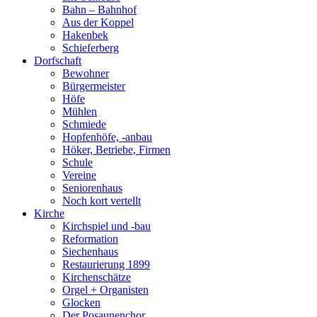
Bahn – Bahnhof
Aus der Koppel
Hakenbek
Schieferberg
Dorfschaft
Bewohner
Bürgermeister
Höfe
Mühlen
Schmiede
Hopfenhöfe, -anbau
Höker, Betriebe, Firmen
Schule
Vereine
Seniorenhaus
Noch kort vertellt
Kirche
Kirchspiel und -bau
Reformation
Siechenhaus
Restaurierung 1899
Kirchenschätze
Orgel + Organisten
Glocken
Der Posaunenchor