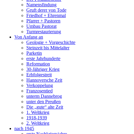
Namensfindung
Gruft derer von Tode
Friedhof + Ehrenmal
Pfarrer + Pastoren
Umbau Pastorat
Turmrestaurierung
Von Anfang an
Geologie + Vorgeschichte
Steinzeit bis Mittelalter
Parketin
erste Jahrhunderte
Reformation
30-Jähriger Krieg
Erbfolgestreit
Hannoversche Zeit
Verkoppelung
Franzosentied
unterm Dannebrog
unter den Preußen
Die „gute“ alte Zeit
1. Weltkrieg
1918-1939
2. Weltkrieg
nach 1945
erste Nachkriegsjahre