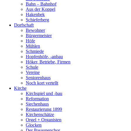
Bahn – Bahnhof
Aus der Koppel
Hakenbek
Schieferberg
Dorfschaft
Bewohner
Bürgermeister
Höfe
Mühlen
Schmiede
Hopfenhöfe, -anbau
Höker, Betriebe, Firmen
Schule
Vereine
Seniorenhaus
Noch kort vertellt
Kirche
Kirchspiel und -bau
Reformation
Siechenhaus
Restaurierung 1899
Kirchenschätze
Orgel + Organisten
Glocken
Der Posaunenchor