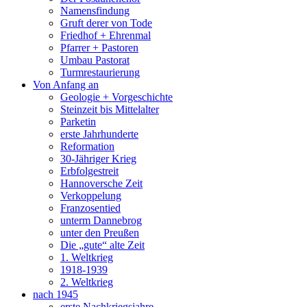
Namensfindung
Gruft derer von Tode
Friedhof + Ehrenmal
Pfarrer + Pastoren
Umbau Pastorat
Turmrestaurierung
Von Anfang an
Geologie + Vorgeschichte
Steinzeit bis Mittelalter
Parketin
erste Jahrhunderte
Reformation
30-Jähriger Krieg
Erbfolgestreit
Hannoversche Zeit
Verkoppelung
Franzosentied
unterm Dannebrog
unter den Preußen
Die „gute“ alte Zeit
1. Weltkrieg
1918-1939
2. Weltkrieg
nach 1945
erste Nachkriegsjahre