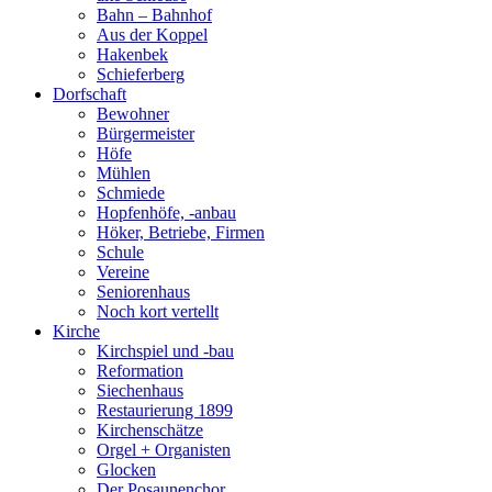
Bahn – Bahnhof
Aus der Koppel
Hakenbek
Schieferberg
Dorfschaft
Bewohner
Bürgermeister
Höfe
Mühlen
Schmiede
Hopfenhöfe, -anbau
Höker, Betriebe, Firmen
Schule
Vereine
Seniorenhaus
Noch kort vertellt
Kirche
Kirchspiel und -bau
Reformation
Siechenhaus
Restaurierung 1899
Kirchenschätze
Orgel + Organisten
Glocken
Der Posaunenchor