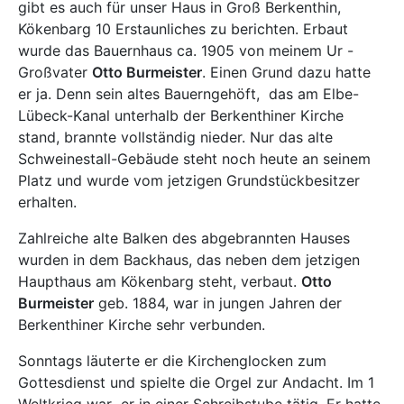
gibt es auch für unser Haus in Groß Berkenthin,
Kökenbarg 10 Erstaunliches zu berichten. Erbaut
wurde das Bauernhaus ca. 1905 von meinem Ur -
Großvater
Otto Burmeister
. Einen Grund dazu hatte
er ja. Denn sein altes Bauerngehöft,
das am Elbe-
Lübeck-Kanal unterhalb der Berkenthiner Kirche
stand, brannte vollständig nieder. Nur das alte
Schweinestall-Gebäude steht noch heute an seinem
Platz und wurde vom jetzigen Grundstückbesitzer
erhalten.
Zahlreiche alte Balken des abgebrannten Hauses
wurden in dem Backhaus, das neben dem jetzigen
Haupthaus am Kökenbarg steht, verbaut.
Otto
Burmeister
geb. 1884, war in jungen Jahren der
Berkenthiner Kirche sehr verbunden.
Sonntags läuterte er die Kirchenglocken zum
Gottesdienst und spielte die Orgel zur Andacht. Im 1
Weltkrieg war
er in einer Schreibstube tätig. Er hatte