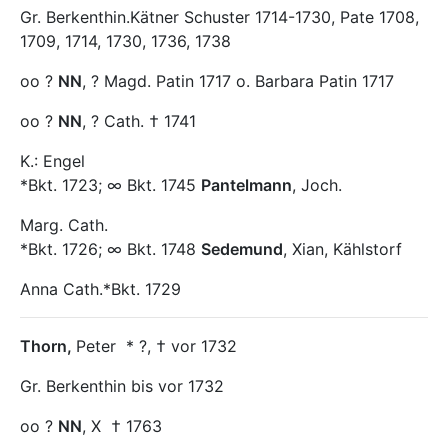
Gr. Berkenthin.Kätner Schuster 1714-1730, Pate 1708,
1709, 1714, 1730, 1736, 1738
oo ?
NN
, ? Magd. Patin 1717 o. Barbara Patin 1717
oo ?
NN
, ? Cath. † 1741
K.: Engel
*Bkt. 1723; ∞ Bkt. 1745
Pantelmann
, Joch.
Marg. Cath.
*Bkt. 1726; ∞ Bkt. 1748
Sedemund
, Xian, Kählstorf
Anna Cath.*Bkt. 1729
Thorn
,
Peter
* ?, † vor 1732
Gr. Berkenthin bis vor 1732
oo ?
NN
, X
† 1763