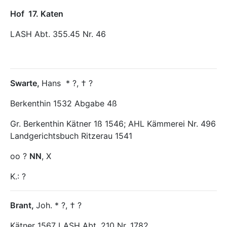
Hof
17. Katen
LASH Abt. 355.45 Nr. 46
Swarte
,
Hans
* ?, † ?
Berkenthin 1532 Abgabe 4ß
Gr. Berkenthin Kätner 1ß 1546; AHL Kämmerei Nr. 496
Landgerichtsbuch Ritzerau 1541
oo ?
NN
, X
K.: ?
Brant
,
Joh. * ?, † ?
Kätner 1567 LASH Abt. 210 Nr. 1782