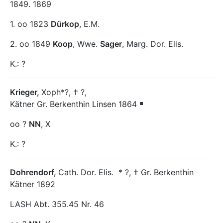
1849. 1869
1. oo 1823
Dürkop
, E.M.
2. oo 1849
Koop
, Wwe.
Sager
, Marg. Dor. Elis.
K.: ?
Krieger
,
Xoph*?, † ?,
Kätner Gr. Berkenthin Linsen 1864
oo ?
NN
, X
K.: ?
Dohrendorf
,
Cath. Dor. Elis.
* ?, † Gr. Berkenthin
Kätner 1892
LASH Abt. 355.45 Nr. 46