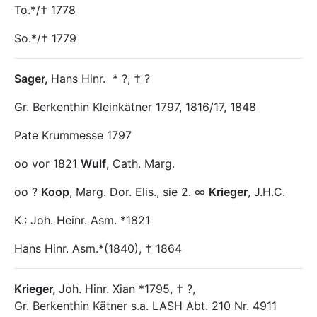
To.*/† 1778
So.*/† 1779
Sager
,
Hans Hinr.
* ?, † ?
Gr. Berkenthin Kleinkätner 1797, 1816/17, 1848
Pate Krummesse 1797
oo vor 1821
Wulf
, Cath. Marg.
oo ?
Koop
, Marg. Dor. Elis., sie 2. ∞
Krieger
, J.H.C.
K.: Joh. Heinr. Asm. *1821
Hans Hinr. Asm.*(1840), † 1864
Krieger
,
Joh. Hinr. Xian *1795, † ?,
Gr. Berkenthin Kätner s.a. LASH Abt. 210 Nr. 4911