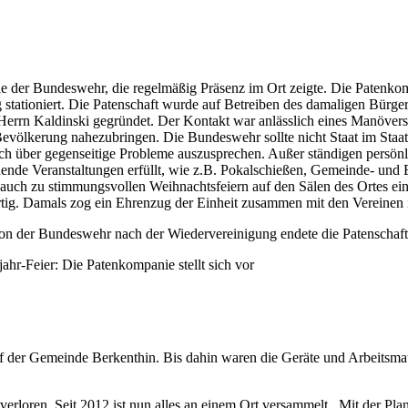
nie der Bundeswehr, die regelmäßig Präsenz im Ort zeigte. Die Patenk
 stationiert. Die Patenschaft wurde auf Betreiben des damaligen Bür
Herrn Kaldinski gegründet. Der Kontakt war anlässlich eines Manöver
völkerung nahezubringen. Die Bundeswehr sollte nicht Staat im Staate s
ich über gegenseitige Probleme auszusprechen. Außer ständigen persö
ende Veranstaltungen erfüllt, wie z.B. Pokalschießen, Gemeinde- und 
ch zu stimmungsvollen Weihnachtsfeiern auf den Sälen des Ortes einge
tig. Damals zog ein Ehrenzug der Einheit zusammen mit den Vereinen
on der Bundeswehr nach der Wiedervereinigung endete die Patenschaft
jahr-Feier: Die Patenkompanie stellt sich vor
 der Gemeinde Berkenthin. Bis dahin waren die Geräte und Arbeitsmat
 verloren. Seit 2012 ist nun alles an einem Ort versammelt. Mit der Pl