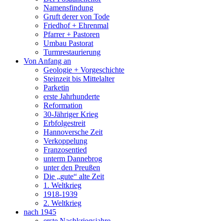
Namensfindung
Gruft derer von Tode
Friedhof + Ehrenmal
Pfarrer + Pastoren
Umbau Pastorat
Turmrestaurierung
Von Anfang an
Geologie + Vorgeschichte
Steinzeit bis Mittelalter
Parketin
erste Jahrhunderte
Reformation
30-Jähriger Krieg
Erbfolgestreit
Hannoversche Zeit
Verkoppelung
Franzosentied
unterm Dannebrog
unter den Preußen
Die „gute“ alte Zeit
1. Weltkrieg
1918-1939
2. Weltkrieg
nach 1945
erste Nachkriegsjahre