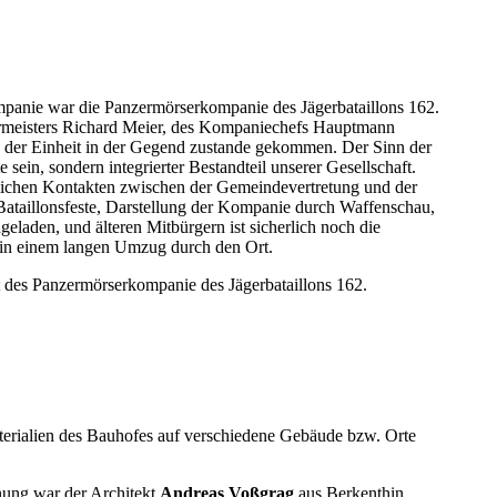
ompanie war die Panzermörserkompanie des Jägerbataillons 162.
germeisters Richard Meier, des Kompaniechefs Hauptmann
s der Einheit in der Gegend zustande gekommen. Der Sinn der
ein, sondern integrierter Bestandteil unserer Gesellschaft.
nlichen Kontakten zwischen der Gemeindevertretung und der
Bataillonsfeste, Darstellung der Kompanie durch Waffenschau,
laden, und älteren Mitbürgern ist sicherlich noch die
 in einem langen Umzug durch den Ort.
 des Panzermörserkompanie des Jägerbataillons 162.
erialien des Bauhofes auf verschiedene Gebäude bzw. Orte
anung war der Architekt
Andreas Voßgrag
aus Berkenthin