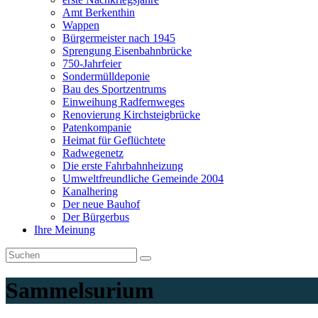
Amt Berkenthin
Wappen
Bürgermeister nach 1945
Sprengung Eisenbahnbrücke
750-Jahrfeier
Sondermülldeponie
Bau des Sportzentrums
Einweihung Radfernweges
Renovierung Kirchsteigbrücke
Patenkompanie
Heimat für Geflüchtete
Radwegenetz
Die erste Fahrbahnheizung
Umweltfreundliche Gemeinde 2004
Kanalhering
Der neue Bauhof
Der Bürgerbus
Ihre Meinung
Sammelsurium