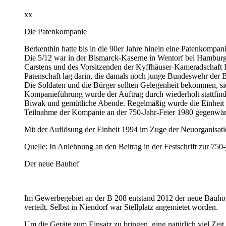
xx
Die Patenkompanie
Berkenthin hatte bis in die 90er Jahre hinein eine Patenkompa
Die 5/12 war in der Bismarck-Kaserne in Wentorf bei Hamburg
Carstens und des Vorsitzenden der Kyffhäuser-Kameradschaft 
Patenschaft lag darin, die damals noch junge Bundeswehr der Be
Die Soldaten und die Bürger sollten Gelegenheit bekommen, s
Kompanieführung wurde der Auftrag durch wiederholt stattfind
Biwak und gemütliche Abende. Regelmäßig wurde die Einheit au
Teilnahme der Kompanie an der 750-Jahr-Feier 1980 gegenwär
Mit der Auflösung der Einheit 1994 im Zuge der Neuorganisati
Quelle: In Anlehnung an den Beitrag in der Festschrift zur 750-
Der neue Bauhof
Im Gewerbegebiet an der B 208 entstand 2012 der neue Bauhof
verteilt. Selbst in Niendorf war Stellplatz angemietet worden.
Um die Geräte zum Einsatz zu bringen, ging natürlich viel Zeit