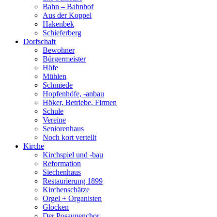
Bahn – Bahnhof
Aus der Koppel
Hakenbek
Schieferberg
Dorfschaft
Bewohner
Bürgermeister
Höfe
Mühlen
Schmiede
Hopfenhöfe, -anbau
Höker, Betriebe, Firmen
Schule
Vereine
Seniorenhaus
Noch kort vertellt
Kirche
Kirchspiel und -bau
Reformation
Siechenhaus
Restaurierung 1899
Kirchenschätze
Orgel + Organisten
Glocken
Der Posaunenchor